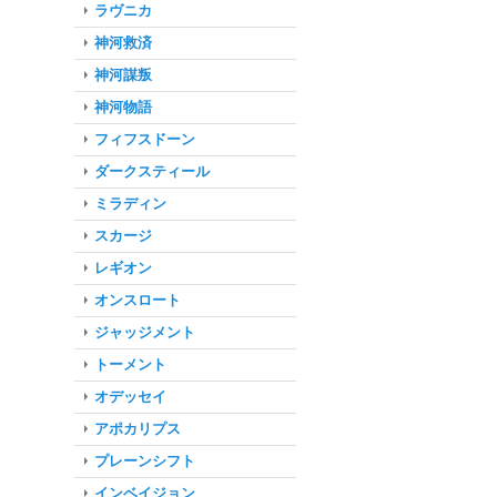
ラヴニカ
神河救済
神河謀叛
神河物語
フィフスドーン
ダークスティール
ミラディン
スカージ
レギオン
オンスロート
ジャッジメント
トーメント
オデッセイ
アポカリプス
プレーンシフト
インベイジョン