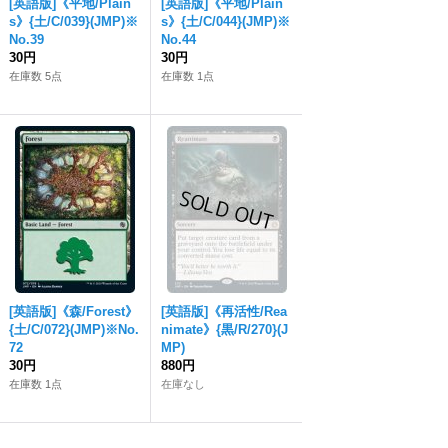
[英語版]《平地/Plain
[英語版]《平地/Plain
s》{土/C/039}(JMP)※
s》{土/C/044}(JMP)※
No.39
No.44
30円
30円
在庫数 5点
在庫数 1点
[英語版]《森/Forest》
[英語版]《再活性/Rea
{土/C/072}(JMP)※No.
nimate》{黒/R/270}(J
72
MP)
30円
880円
在庫数 1点
在庫なし