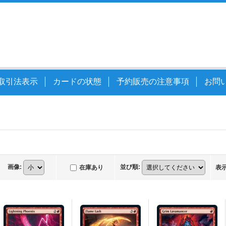
取引法表示
カードの状態
予約販売の注意事項
お問
画像
:
並び順
:
在庫あり
表