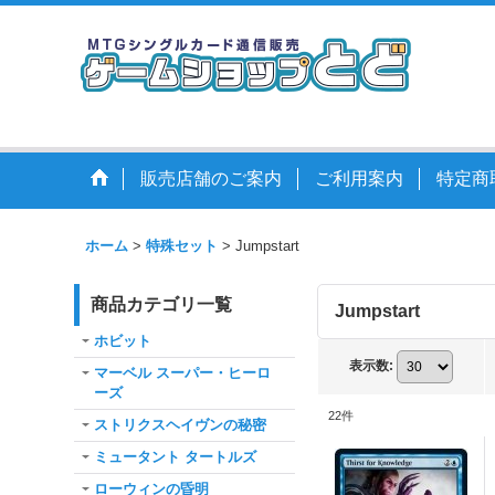
販売店舗のご案内
ご利用案内
特定商
ホーム
>
特殊セット
>
Jumpstart
商品カテゴリ一覧
Jumpstart
ホビット
表示数
:
マーベル スーパー・ヒーロ
ーズ
22
件
ストリクスヘイヴンの秘密
ミュータント タートルズ
ローウィンの昏明