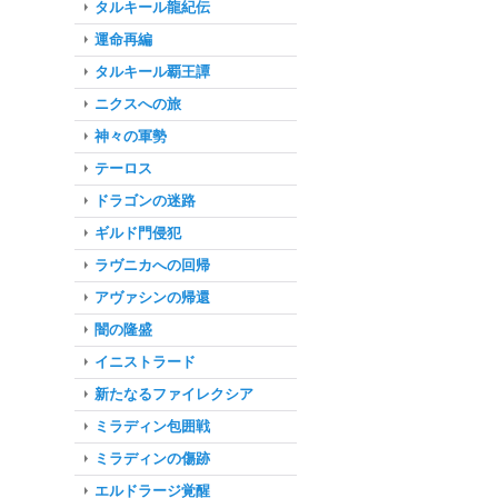
タルキール龍紀伝
運命再編
タルキール覇王譚
ニクスへの旅
神々の軍勢
テーロス
ドラゴンの迷路
ギルド門侵犯
ラヴニカへの回帰
アヴァシンの帰還
闇の隆盛
イニストラード
新たなるファイレクシア
ミラディン包囲戦
ミラディンの傷跡
エルドラージ覚醒