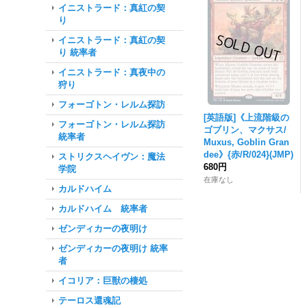
イニストラード：真紅の契
り
イニストラード：真紅の契
り 統率者
イニストラード：真夜中の
狩り
フォーゴトン・レルム探訪
[英語版]《上流階級の
フォーゴトン・レルム探訪
ゴブリン、マクサス/
統率者
Muxus, Goblin Gran
dee》{赤/R/024}(JMP)
ストリクスヘイヴン：魔法
680円
学院
在庫なし
カルドハイム
カルドハイム 統率者
ゼンディカーの夜明け
ゼンディカーの夜明け 統率
者
イコリア：巨獣の棲処
テーロス還魂記