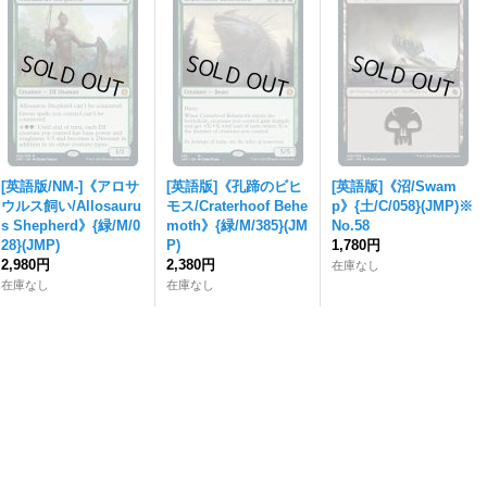
[英語版/NM-]《アロサ
[英語版]《孔蹄のビヒ
[英語版]《沼/Swam
ウルス飼い/Allosauru
モス/Craterhoof Behe
p》{土/C/058}(JMP)※
s Shepherd》{緑/M/0
moth》{緑/M/385}(JM
No.58
28}(JMP)
P)
1,780円
2,980円
2,380円
在庫なし
在庫なし
在庫なし