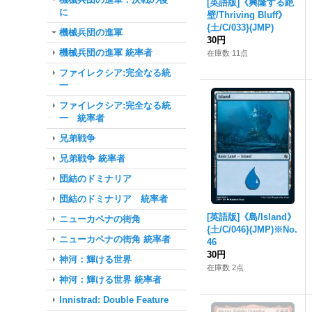
[英語版]《興隆する絶
に
壁/Thriving Bluff》
{土/C/033}(JMP)
機械兵団の進軍
30円
機械兵団の進軍 統率者
在庫数 11点
ファイレクシア:完全なる統
一
ファイレクシア:完全なる統
一 統率者
兄弟戦争
兄弟戦争 統率者
団結のドミナリア
団結のドミナリア 統率者
[英語版]《島/Island》
ニューカペナの街角
{土/C/046}(JMP)※No.
ニューカペナの街角 統率者
46
30円
神河：輝ける世界
在庫数 2点
神河：輝ける世界 統率者
Innistrad: Double Feature