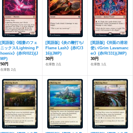
[英語版]《稲妻のフェ
[英語版]《炎の鞭打ち/
[英語版]《渋面の溶岩
ニックス/Lightning P
Flame Lash》{赤/C/3
使い/Grim Lavamanc
hoenix》{赤/R/021}(J
16}(JMP)
er》{赤/R/331}(JMP)
MP)
30円
30円
50円
在庫数 2点
在庫数 1点
在庫数 2点