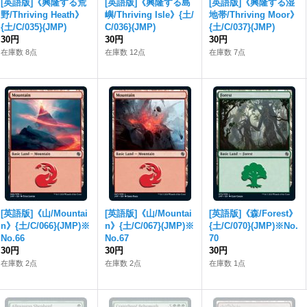
[英語版]《興隆する荒
[英語版]《興隆する島
[英語版]《興隆する湿
野/Thriving Heath》
嶼/Thriving Isle》{土/
地帯/Thriving Moor》
{土/C/035}(JMP)
C/036}(JMP)
{土/C/037}(JMP)
30円
30円
30円
在庫数 8点
在庫数 12点
在庫数 7点
[英語版]《山/Mountai
[英語版]《山/Mountai
[英語版]《森/Forest》
n》{土/C/066}(JMP)※
n》{土/C/067}(JMP)※
{土/C/070}(JMP)※No.
No.66
No.67
70
30円
30円
30円
在庫数 2点
在庫数 2点
在庫数 1点