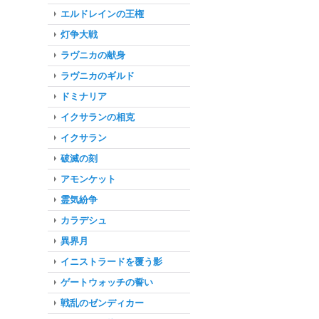
エルドレインの王権
灯争大戦
ラヴニカの献身
ラヴニカのギルド
ドミナリア
イクサランの相克
イクサラン
破滅の刻
アモンケット
霊気紛争
カラデシュ
異界月
イニストラードを覆う影
ゲートウォッチの誓い
戦乱のゼンディカー