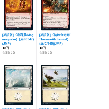
[英語版]《溶岩震/Mag
[英語版]《熱錬金術師/
maquake》{赤/R/347}
Thermo-Alchemist》
(JMP)
{赤/C/365}(JMP)
30円
30円
在庫数 2点
在庫数 2点