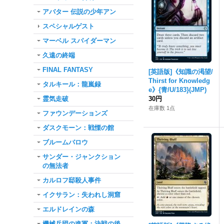
アバター 伝説の少年アン
スペシャルゲスト
マーベル スパイダーマン
久遠の終端
FINAL FANTASY
[英語版]《知識の渇望/
Thirst for Knowledg
タルキール：龍嵐録
e》{青/U/183}(JMP)
霊気走破
30円
在庫数 1点
ファウンデーションズ
ダスクモーン：戦慄の館
ブルームバロウ
サンダー・ジャンクション
の無法者
カルロフ邸殺人事件
イクサラン：失われし洞窟
エルドレインの森
機械兵団の進軍：決戦の後