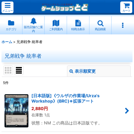
メニュー
カート
販売店舗のご案
カテゴリ
ご利用案内
特商法表示
商品検索
内
ホーム
>
兄弟戦争 統率者
兄弟戦争 統率者
表示順変更
閉じる
5
件
表示数
:
[日本語版]《ウルザの作業場/Urza's
Workshop》(BRC)※拡張アート
並び順
:
2,880
円
在庫数 1点
絞り込む
状態：NM この商品は日本語版です。