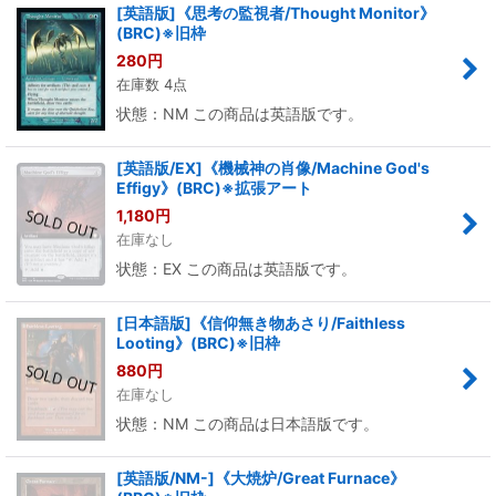
[英語版]《思考の監視者/Thought Monitor》
(BRC)※旧枠
280
円
在庫数 4点
状態：NM この商品は英語版です。
[英語版/EX]《機械神の肖像/Machine God's
Effigy》(BRC)※拡張アート
1,180
円
在庫なし
状態：EX この商品は英語版です。
[日本語版]《信仰無き物あさり/Faithless
Looting》(BRC)※旧枠
880
円
在庫なし
状態：NM この商品は日本語版です。
[英語版/NM-]《大焼炉/Great Furnace》