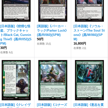
[日本語版]《狡猾な怪
[英語版]《パーカー・
[日本語版]《ソウル・
盗、ブラックキャッ
ラック/Parker Luck》
ストーン/The Soul St
ト/Black Cat, Cunnin
{黒/R/060}(SPM)
one》{黒/M/066}(SP
g Thief》{黒/R/052}(S
50円
M)
PM)
16,800円
在庫数 15点
30円
在庫数 2点
在庫数 6点
[日本語版]《クレイヴ
[日本語版]《コナーズ
[日本語版]《意志を貫