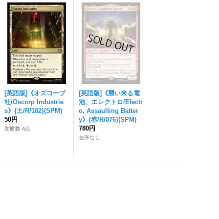
[英語版]《オズコープ
[英語版]《襲い来る電
社/Oscorp Industrie
池、エレクトロ/Electr
s》{土/R/182}(SPM)
o, Assaulting Batter
50円
y》{赤/R/076}(SPM)
780円
在庫数 4点
在庫なし