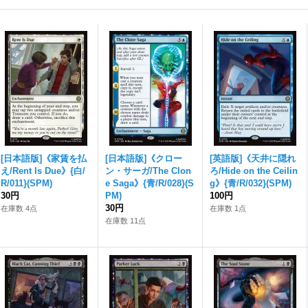
[日本語版]《家賃を払
[日本語版]《クロー
[英語版]《天井に隠れ
え/Rent Is Due》{白/
ン・サーガ/The Clon
ろ/Hide on the Ceilin
R/011}(SPM)
e Saga》{青/R/028}(S
g》{青/R/032}(SPM)
30円
PM)
100円
30円
在庫数 4点
在庫数 1点
在庫数 11点