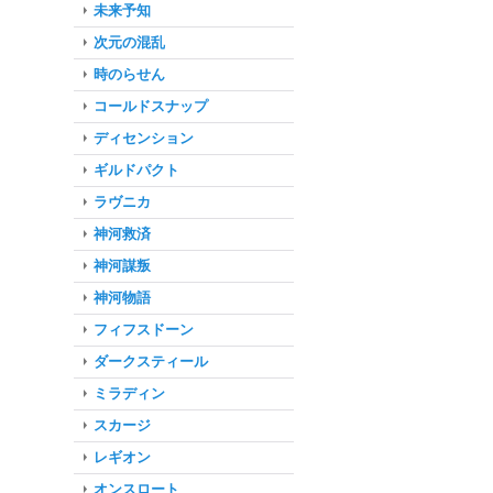
未来予知
次元の混乱
時のらせん
コールドスナップ
ディセンション
ギルドパクト
ラヴニカ
神河救済
神河謀叛
神河物語
フィフスドーン
ダークスティール
ミラディン
スカージ
レギオン
オンスロート