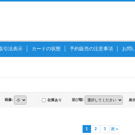
取引法表示
カードの状態
予約販売の注意事項
お問
画像
:
並び順
:
在庫あり
表
1
2
3
次
»