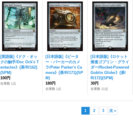
[英語版]《ドク・オッ
[日本語版]《ピータ
[日本語版]《ロケット
クの触手/Doc Ock's T
ー・パーカーのカメ
推進ゴブリン・グライ
entacles》{茶/R/162}
ラ/Peter Parker's Ca
ダー/Rocket-Powered
(SPM)
mera》{茶/R/171}(SP
Goblin Glider》{茶/
100円
M)
R/172}(SPM)
180円
30円
在庫数 1点
在庫数 1点
在庫数 11点
1
2
3
次
»