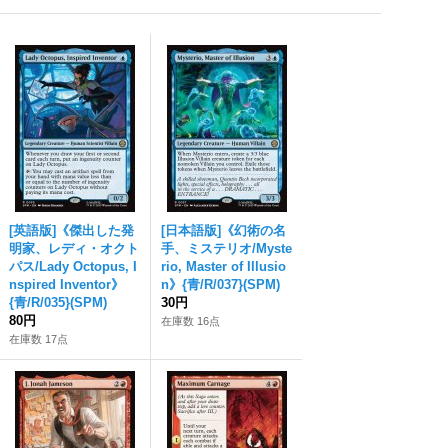
[英語版]《傑出した発
[日本語版]《幻術の名
明家、レディ・オクト
手、ミステリオ/Myste
パス/Lady Octopus, I
rio, Master of Illusio
nspired Inventor》
n》{青/R/037}(SPM)
{青/R/035}(SPM)
30円
80円
在庫数 16点
在庫数 17点