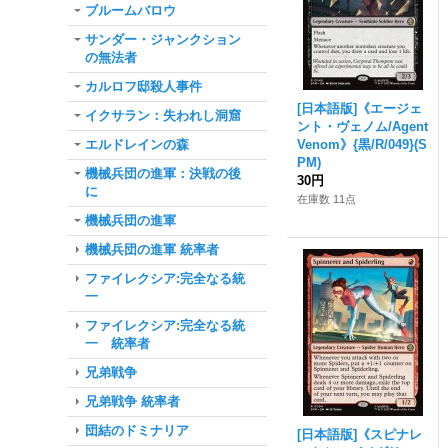
ブルームバロウ
サンダー・ジャンクション
の無法者
カルロフ邸殺人事件
[日本語版]《エージェ
イクサラン：失われし洞窟
ント・ヴェノム/Agent
エルドレインの森
Venom》{黒/R/049}(S
PM)
機械兵団の進軍：決戦の後
30円
に
在庫数 11点
機械兵団の進軍
機械兵団の進軍 統率者
ファイレクシア:完全なる統
一
ファイレクシア:完全なる統
一 統率者
兄弟戦争
兄弟戦争 統率者
団結のドミナリア
[日本語版]《スピナレ