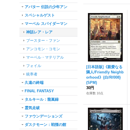
アバター 伝説の少年アン
スペシャルゲスト
マーベル スパイダーマン
神話レア・レア
ブースター・ファン
アンコモン・コモン
マーベル・マテリアル
フォイル
[日本語版]《親愛なる
隣人/Friendly Neighb
統率者
orhood》{白/R/008}
久遠の終端
(SPM)
30円
FINAL FANTASY
在庫数 10点
タルキール：龍嵐録
霊気走破
ファウンデーションズ
ダスクモーン：戦慄の館