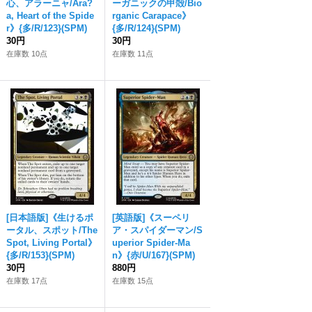
心、アラーニャ/Ara?
ーガニックの甲殻/Bio
a, Heart of the Spide
rganic Carapace》
r》{多/R/123}(SPM)
{多/R/124}(SPM)
30円
30円
在庫数 10点
在庫数 11点
[日本語版]《生けるポ
[英語版]《スーペリ
ータル、スポット/The
ア・スパイダーマン/S
Spot, Living Portal》
uperior Spider-Ma
{多/R/153}(SPM)
n》{赤/U/167}(SPM)
30円
880円
在庫数 17点
在庫数 15点