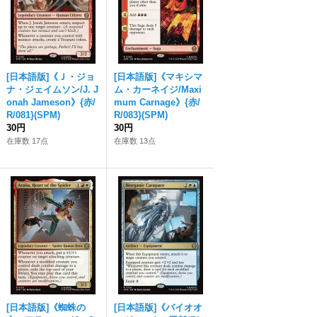
[日本語版]《Ｊ・ジョ
[日本語版]《マキシマ
ナ・ジェイムソン/J. J
ム・カーネイジ/Maxi
onah Jameson》{赤/
mum Carnage》{赤/
R/081}(SPM)
R/083}(SPM)
30円
30円
在庫数 17点
在庫数 13点
[日本語版]《蜘蛛の
[日本語版]《バイオオ