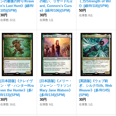
ンの最後の狩り/Krave
の呪い、リザード/Liz
く力/Strength of Wil
n's Last Hunt》{緑/R/
ard, Connors's Curs
l》{緑/R/118}(SPM)
105}(SPM)
e》{緑/R/106}(SPM)
50円
30円
30円
在庫数 8点
在庫数 22点
在庫数 1点
[日本語版]《クレイヴ
[日本語版]《メリー・
[英語版]《ウェブ紡
ン・ザ・ハンター/Kra
ジェーン・ワトソン/
ぎ、シルク/Silk, Web
ven the Hunter》{多/
Mary Jane Watson》
Weaver》{多/R/145}
R/133}(SPM)
{多/R/134}(SPM)
(SPM)
30円
30円
30円
在庫数 16点
在庫数 9点
在庫数 1点