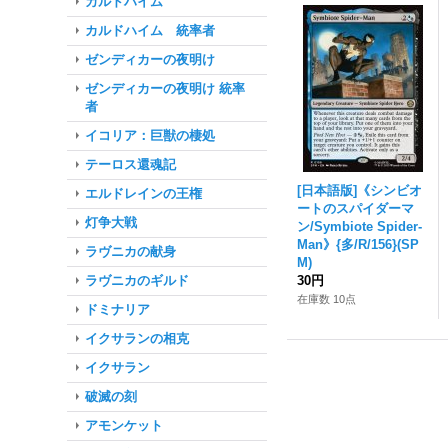
カルドハイム
カルドハイム 統率者
ゼンディカーの夜明け
ゼンディカーの夜明け 統率
者
イコリア：巨獣の棲処
テーロス還魂記
[日本語版]《シンビオ
エルドレインの王権
ートのスパイダーマ
灯争大戦
ン/Symbiote Spider-
Man》{多/R/156}(SP
ラヴニカの献身
M)
ラヴニカのギルド
30円
在庫数 10点
ドミナリア
イクサランの相克
イクサラン
破滅の刻
アモンケット