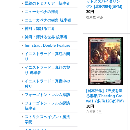
ットとスパイダリン
団結のドミナリア 統率者
グ》{赤/R/094}(SPM)
ニューカペナの街角
30円
在庫数 20点
ニューカペナの街角 統率者
神河：輝ける世界
神河：輝ける世界 統率者
Innistrad: Double Feature
イニストラード：真紅の契
り
イニストラード：真紅の契
り 統率者
イニストラード：真夜中の
狩り
[日本語版]《声援を送
フォーゴトン・レルム探訪
る群衆/Cheering Cro
wd》{多/R/126}(SPM)
フォーゴトン・レルム探訪
30円
統率者
在庫数 2点
ストリクスヘイヴン：魔法
学院