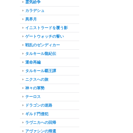
霊気紛争
カラデシュ
異界月
イニストラードを覆う影
ゲートウォッチの誓い
戦乱のゼンディカー
タルキール龍紀伝
運命再編
タルキール覇王譚
ニクスへの旅
神々の軍勢
テーロス
ドラゴンの迷路
ギルド門侵犯
ラヴニカへの回帰
アヴァシンの帰還