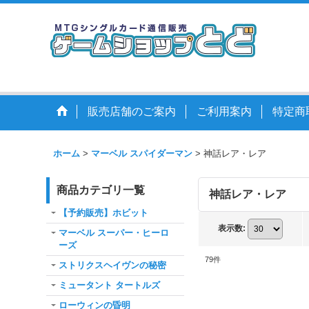
販売店舗のご案内
ご利用案内
特定商
ホーム
>
マーベル スパイダーマン
>
神話レア・レア
商品カテゴリ一覧
神話レア・レア
【予約販売】ホビット
表示数
:
マーベル スーパー・ヒーロ
ーズ
79
件
ストリクスヘイヴンの秘密
ミュータント タートルズ
ローウィンの昏明