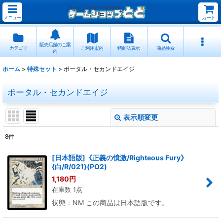
メニュー
カート
販売店舗のご案
カテゴリ
ご利用案内
特商法表示
商品検索
内
ホーム
>
特殊セット
>
ポータル・セカンドエイジ
ポータル・セカンドエイジ
表示順変更
閉じる
8
件
表示数
:
[日本語版]《正義の憤激/Righteous Fury》
{白/R/021}(PO2)
並び順
:
1,180
円
在庫数 1点
絞り込む
状態：NM この商品は日本語版です。