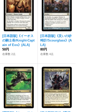
[日本語版]《イーオス
[日本語版]《災いの砂
の騎士長/Knight-Capt
時計/Scourglass》(A
ain of Eos》(ALA)
LA)
50円
80円
在庫数 2点
在庫数 4点