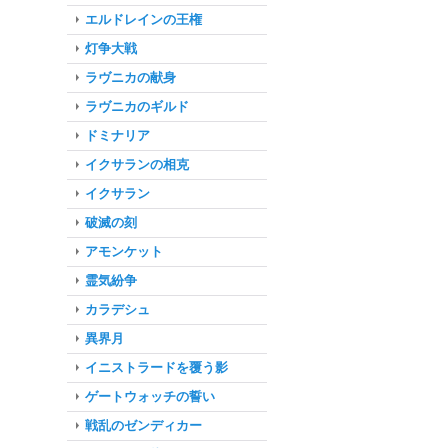
エルドレインの王権
灯争大戦
ラヴニカの献身
ラヴニカのギルド
ドミナリア
イクサランの相克
イクサラン
破滅の刻
アモンケット
霊気紛争
カラデシュ
異界月
イニストラードを覆う影
ゲートウォッチの誓い
戦乱のゼンディカー