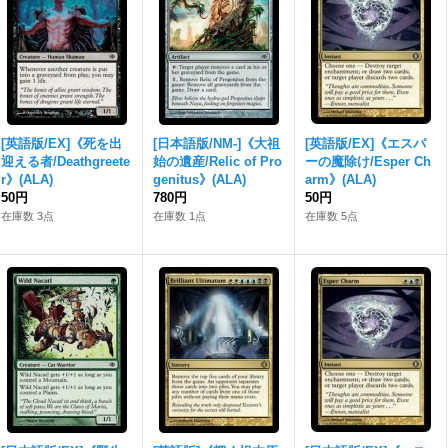
[英語版/EX]《死を出
[日本語版/NM-]《大祖
[英語版/EX]《エスパ
迎える者/Deathgreete
始の遺産/Relic of Pro
ーの魔除け/Esper Ch
r》(ALA)
genitus》(ALA)
arm》(ALA)
50円
780円
50円
在庫数 3点
在庫数 1点
在庫数 5点