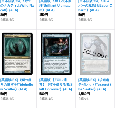
[日本語版/EX]《野生
[英語版]《輝く根本原
[日本語版/EX]《エス
のナカティル/Wild Na
理/Brilliant Ultimatu
パーの魔除け/Esper C
catl》(ALA)
m》(ALA)
harm》(ALA)
80円
150円
50円
在庫数 5点
在庫数 4点
在庫数 6点
[英語版/EX]《潮の虚
[英語版]【FOIL/通
[英語版/EX]《求道者
ろの漕ぎ手/Tidehollo
常】《技を借りる者/S
テゼレット/Tezzeret t
w Sculler》(ALA)
kill Borrower》(ALA)
he Seeker》(ALA)
50円
580円
1,580円
在庫数 4点
在庫数 1点
在庫なし