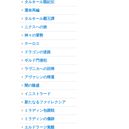
タルキール龍紀伝
運命再編
タルキール覇王譚
ニクスへの旅
神々の軍勢
テーロス
ドラゴンの迷路
ギルド門侵犯
ラヴニカへの回帰
アヴァシンの帰還
闇の隆盛
イニストラード
新たなるファイレクシア
ミラディン包囲戦
ミラディンの傷跡
エルドラージ覚醒