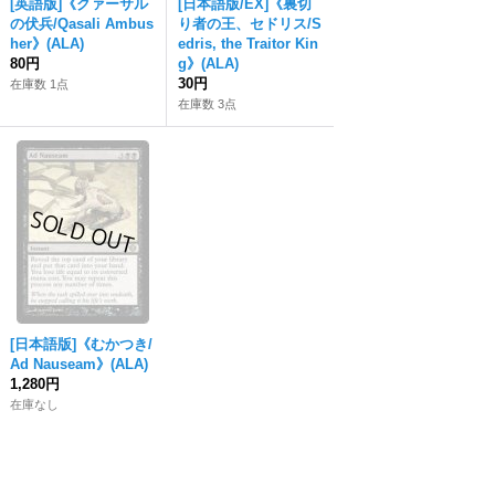
[英語版]《クァーサル
[日本語版/EX]《裏切
の伏兵/Qasali Ambus
り者の王、セドリス/S
her》(ALA)
edris, the Traitor Kin
80円
g》(ALA)
30円
在庫数 1点
在庫数 3点
[日本語版]《むかつき/
Ad Nauseam》(ALA)
1,280円
在庫なし