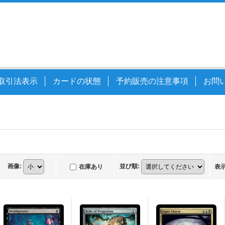
取引法表示
カードの状態
予約販売の注意事項
お問
画像
:
並び順
:
在庫あり
表