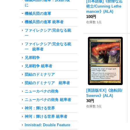
[日本語版]《狡猾な忘
に
術士/Cunning Lethe
mancer》(ALA)
機械兵団の進軍
100円
機械兵団の進軍 統率者
在庫数 1点
ファイレクシア:完全なる統
一
ファイレクシア:完全なる統
一 統率者
兄弟戦争
兄弟戦争 統率者
団結のドミナリア
団結のドミナリア 統率者
[英語版/EX]《急転回/
ニューカペナの街角
Swerve》(ALA)
ニューカペナの街角 統率者
30円
在庫数 3点
神河：輝ける世界
神河：輝ける世界 統率者
Innistrad: Double Feature