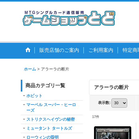
販売店舗のご案内
ご利用案内
特定商
ホーム
>
アラーラの断片
商品カテゴリ一覧
アラーラの断片
ホビット
表示数
:
マーベル スーパー・ヒーロ
ーズ
17
件
ストリクスヘイヴンの秘密
ミュータント タートルズ
ローウィンの昏明