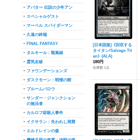
アバター 伝説の少年アン
スペシャルゲスト
マーベル スパイダーマン
久遠の終端
FINAL FANTASY
[日本語版]《回収する
タイタン/Salvage Tit
タルキール：龍嵐録
an》(ALA)
霊気走破
180円
在庫数 1点
ファウンデーションズ
ダスクモーン：戦慄の館
ブルームバロウ
サンダー・ジャンクション
の無法者
カルロフ邸殺人事件
イクサラン：失われし洞窟
エルドレインの森
機械兵団の進軍：決戦の後