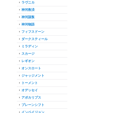
ラヴニカ
神河救済
神河謀叛
神河物語
フィフスドーン
ダークスティール
ミラディン
スカージ
レギオン
オンスロート
ジャッジメント
トーメント
オデッセイ
アポカリプス
プレーンシフト
インベイジョン