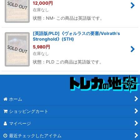
12,000
円
在庫なし
状態：NM- この商品は英語版です。
[英語版/PLD]《ヴォルラスの要塞/Volrath's
Stronghold》(STH)
5,980
円
在庫なし
状態：PLD この商品は英語版です。
ホーム
ショッピングカート
マイページ
最近チェックしたアイテム