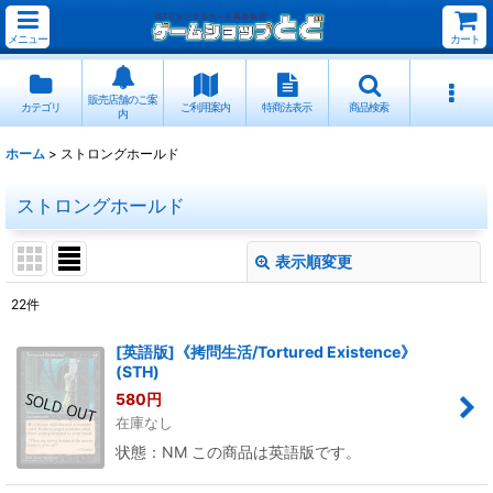
メニュー
カート
販売店舗のご案
カテゴリ
ご利用案内
特商法表示
商品検索
内
ホーム
>
ストロングホールド
ストロングホールド
表示順変更
閉じる
22
件
表示数
:
[英語版]《拷問生活/Tortured Existence》
(STH)
並び順
:
580
円
在庫なし
絞り込む
状態：NM この商品は英語版です。