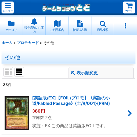
メニュー
カート
販売店舗のご案
カテゴリ
ご利用案内
特商法表示
商品検索
内
ホーム
>
プロモカード
>
その他
その他
表示順変更
閉じる
33
件
表示数
:
[英語版/EX]【FOIL/プロモ】《寓話の小
道/Fabled Passage》{土/R/001}(PRM)
並び順
:
380
円
在庫数 2点
絞り込む
状態：EX この商品は英語版FOILです。