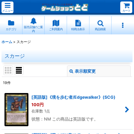
メニュー
カート
販売店舗のご案
カテゴリ
ご利用案内
特商法表示
商品検索
内
ホーム
>
スカージ
スカージ
表示順変更
閉じる
19
件
表示数
:
[英語版]《境を歩む者/Edgewalker》(SCG)
100
円
並び順
:
在庫数 1点
状態：NM この商品は英語版です。
絞り込む