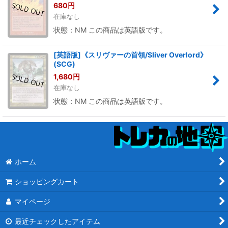
680
円
在庫なし
状態：NM この商品は英語版です。
[英語版]《スリヴァーの首領/Sliver Overlord》
(SCG)
1,680
円
在庫なし
状態：NM この商品は英語版です。
ホーム
ショッピングカート
マイページ
最近チェックしたアイテム