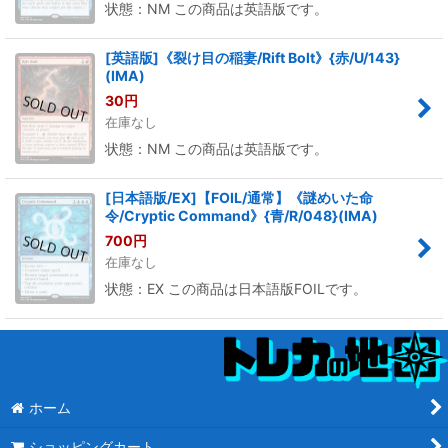
状態：NM この商品は英語版です。
[英語版]《裂け目の稲妻/Rift Bolt》{赤/U/143}
(IMA)
30
円
在庫なし
状態：NM この商品は英語版です。
[日本語版/EX]【FOIL/通常】《謎めいた命
令/Cryptic Command》{青/R/048}(IMA)
700
円
在庫なし
状態：EX この商品は日本語版FOILです。
ホーム
ショッピングカート