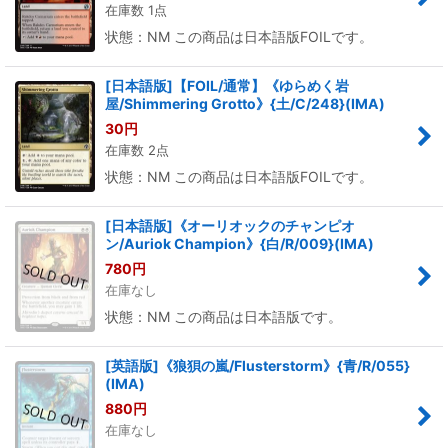
在庫数 1点
状態：NM この商品は日本語版FOILです。
[日本語版]【FOIL/通常】《ゆらめく岩
屋/Shimmering Grotto》{土/C/248}(IMA)
30
円
在庫数 2点
状態：NM この商品は日本語版FOILです。
[日本語版]《オーリオックのチャンピオ
ン/Auriok Champion》{白/R/009}(IMA)
780
円
在庫なし
状態：NM この商品は日本語版です。
[英語版]《狼狽の嵐/Flusterstorm》{青/R/055}
(IMA)
880
円
在庫なし