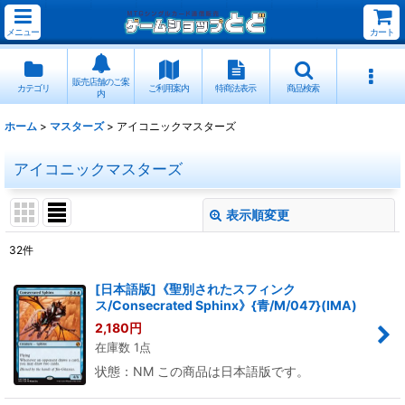
メニュー
カート
販売店舗のご案
カテゴリ
ご利用案内
特商法表示
商品検索
内
ホーム
>
マスターズ
>
アイコニックマスターズ
アイコニックマスターズ
表示順変更
閉じる
32
件
表示数
:
[日本語版]《聖別されたスフィンク
ス/Consecrated Sphinx》{青/M/047}(IMA)
並び順
:
2,180
円
在庫数 1点
絞り込む
状態：NM この商品は日本語版です。