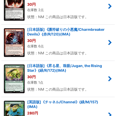
30
円
在庫数 2点
状態：NM この商品は日本語版です。
[日本語版]《護符破りの小悪魔/Charmbreaker
Devils》{赤/R/120}(IMA)
30
円
在庫数 6点
状態：NM この商品は日本語版です。
[日本語版]《昇る星、珠眼/Jugan, the Rising
Star》{緑/R/172}(IMA)
30
円
在庫数 1点
状態：NM この商品は日本語版です。
[英語版]《チャネル/Channel》{緑/M/157}
(IMA)
280
円