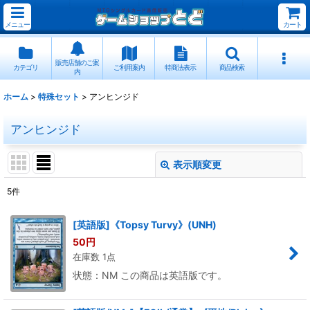
メニュー
カート
販売店舗のご案
カテゴリ
ご利用案内
特商法表示
商品検索
内
ホーム
>
特殊セット
>
アンヒンジド
アンヒンジド
表示順変更
閉じる
5
件
表示数
:
[英語版]《Topsy Turvy》(UNH)
50
円
並び順
:
在庫数 1点
状態：NM この商品は英語版です。
絞り込む