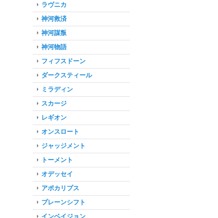
ラヴニカ
神河救済
神河謀叛
神河物語
フィフスドーン
ダークスティール
ミラディン
スカージ
レギオン
オンスロート
ジャッジメント
トーメント
オデッセイ
アポカリプス
プレーンシフト
インベイジョン