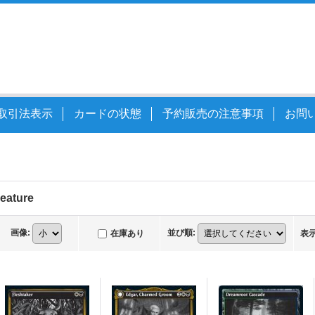
取引法表示
カードの状態
予約販売の注意事項
お問
Feature
画像
:
並び順
:
在庫あり
表