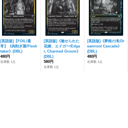
[英語版]【FOIL/通
[英語版]《魅せられた
[英語版]《夢根の滝/Dr
常】《肉削ぎ屋/Flesh
花婿、エドガー/Edga
eamroot Cascade》
taker》(DBL)
r, Charmed Groom》
(DBL)
480円
(DBL)
480円
580円
在庫数 1点
在庫数 1点
在庫数 1点