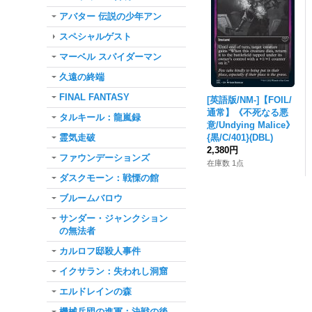
アバター 伝説の少年アン
スペシャルゲスト
マーベル スパイダーマン
久遠の終端
FINAL FANTASY
[英語版/NM-]【FOIL/
通常】《不死なる悪
タルキール：龍嵐録
意/Undying Malice》
霊気走破
{黒/C/401}(DBL)
2,380円
ファウンデーションズ
在庫数 1点
ダスクモーン：戦慄の館
ブルームバロウ
サンダー・ジャンクション
の無法者
カルロフ邸殺人事件
イクサラン：失われし洞窟
エルドレインの森
機械兵団の進軍：決戦の後