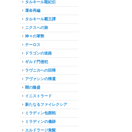
タルキール龍紀伝
運命再編
タルキール覇王譚
ニクスへの旅
神々の軍勢
テーロス
ドラゴンの迷路
ギルド門侵犯
ラヴニカへの回帰
アヴァシンの帰還
闇の隆盛
イニストラード
新たなるファイレクシア
ミラディン包囲戦
ミラディンの傷跡
エルドラージ覚醒