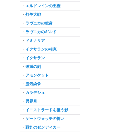
エルドレインの王権
灯争大戦
ラヴニカの献身
ラヴニカのギルド
ドミナリア
イクサランの相克
イクサラン
破滅の刻
アモンケット
霊気紛争
カラデシュ
異界月
イニストラードを覆う影
ゲートウォッチの誓い
戦乱のゼンディカー