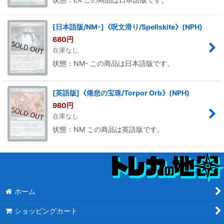
[日本語版/NM-]《呪文滑り/Spellskite》(NPH)
680
円
在庫なし
状態：NM- この商品は日本語版です。
[英語版]《倦怠の宝珠/Torpor Orb》(NPH)
980
円
在庫なし
状態：NM この商品は英語版です。
ホーム
ショッピングカート