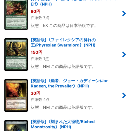
Elf》(NPH)
80
円
在庫数 7点
状態：EX この商品は日本語版です。
[英語版]《ファイレクシアの群れの
王/Phyrexian Swarmlord》(NPH)
150
円
在庫数 1点
状態：NM この商品は英語版です。
[英語版]《覇者、ジョー・カディーン/Jor
Kadeen, the Prevailer》(NPH)
30
円
在庫数 4点
状態：NM この商品は英語版です。
[英語版]《刻まれた大怪物/Etched
Monstrosity》(NPH)