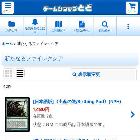
メニュー
カート
販売店舗のご案
カテゴリ
ご利用案内
特商法表示
商品検索
内
ホーム
>
新たなるファイレクシア
新たなるファイレクシア
表示順変更
閉じる
42
件
表示数
:
[日本語版]《出産の殻/Birthing Pod》(NPH)
1,480
円
並び順
:
在庫数 2点
状態：NM この商品は日本語版です。
絞り込む