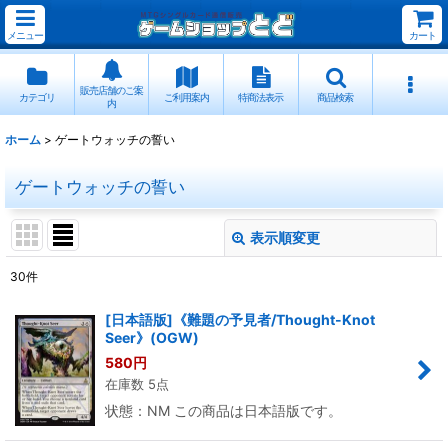
メニュー
カート
販売店舗のご案
カテゴリ
ご利用案内
特商法表示
商品検索
内
ホーム
>
ゲートウォッチの誓い
ゲートウォッチの誓い
表示順変更
閉じる
30
件
表示数
:
[日本語版]《難題の予見者/Thought-Knot
Seer》(OGW)
並び順
:
580
円
在庫数 5点
絞り込む
状態：NM この商品は日本語版です。