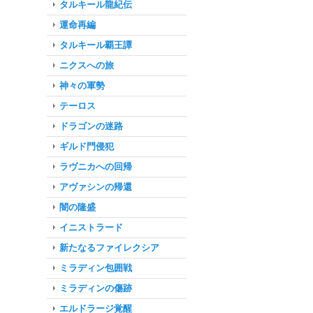
タルキール龍紀伝
運命再編
タルキール覇王譚
ニクスへの旅
神々の軍勢
テーロス
ドラゴンの迷路
ギルド門侵犯
ラヴニカへの回帰
アヴァシンの帰還
闇の隆盛
イニストラード
新たなるファイレクシア
ミラディン包囲戦
ミラディンの傷跡
エルドラージ覚醒