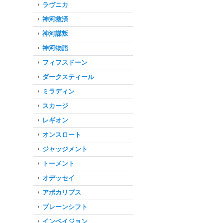
ラヴニカ
神河救済
神河謀叛
神河物語
フィフスドーン
ダークスティール
ミラディン
スカージ
レギオン
オンスロート
ジャッジメント
トーメント
オデッセイ
アポカリプス
プレーンシフト
インベイジョン