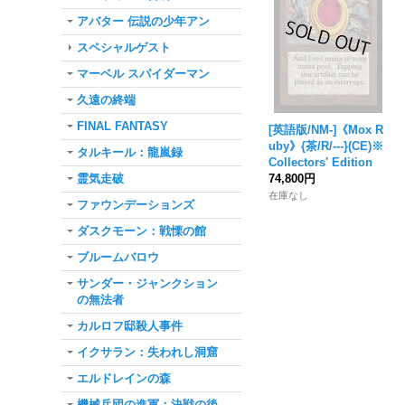
アバター 伝説の少年アン
スペシャルゲスト
マーベル スパイダーマン
久遠の終端
FINAL FANTASY
[英語版/NM-]《Mox R
uby》{茶/R/---}(CE)※
タルキール：龍嵐録
Collectors' Edition
霊気走破
74,800円
在庫なし
ファウンデーションズ
ダスクモーン：戦慄の館
ブルームバロウ
サンダー・ジャンクション
の無法者
カルロフ邸殺人事件
イクサラン：失われし洞窟
エルドレインの森
機械兵団の進軍：決戦の後