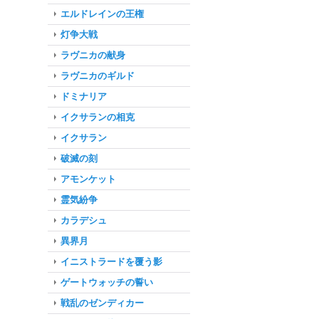
エルドレインの王権
灯争大戦
ラヴニカの献身
ラヴニカのギルド
ドミナリア
イクサランの相克
イクサラン
破滅の刻
アモンケット
霊気紛争
カラデシュ
異界月
イニストラードを覆う影
ゲートウォッチの誓い
戦乱のゼンディカー