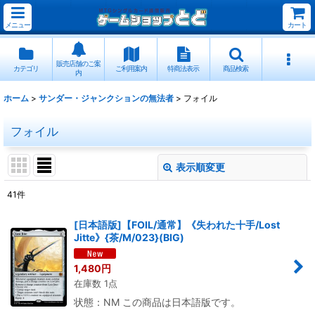
メニュー
カート
販売店舗のご案
カテゴリ
ご利用案内
特商法表示
商品検索
内
ホーム
>
サンダー・ジャンクションの無法者
>
フォイル
フォイル
表示順変更
閉じる
41
件
表示数
:
[日本語版]【FOIL/通常】《失われた十手/Lost
Jitte》{茶/M/023}(BIG)
並び順
:
1,480
円
在庫数 1点
絞り込む
状態：NM この商品は日本語版です。