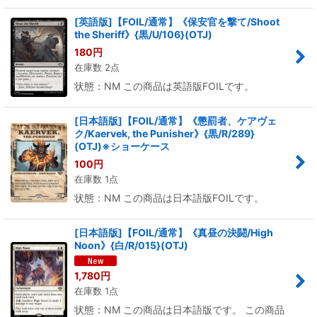
[英語版]【FOIL/通常】《保安官を撃て/Shoot
the Sheriff》{黒/U/106}(OTJ)
180
円
在庫数 2点
状態：NM この商品は英語版FOILです。
[日本語版]【FOIL/通常】《懲罰者、ケアヴェ
ク/Kaervek, the Punisher》{黒/R/289}
(OTJ)※ショーケース
100
円
在庫数 1点
状態：NM この商品は日本語版FOILです。
[日本語版]【FOIL/通常】《真昼の決闘/High
Noon》{白/R/015}(OTJ)
1,780
円
在庫数 1点
状態：NM この商品は日本語版です。 この商品