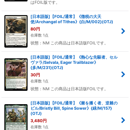
はFOIL版です。
[日本語版]【FOIL/通常】《徴税の大天
使/Archangel of Tithes》{白/M/002}(OTJ)
80
円
在庫数 1点
状態：NM この商品は日本語版FOILです。
[日本語版]【FOIL/通常】《熱心な先駆者、セル
ヴァラ/Selvala, Eager Trailblazer》
{多/M/231}(OTJ)
30
円
在庫数 1点
状態：NM この商品は日本語版FOILです。
[日本語版]【FOIL/通常】《棘を播く者、逆棘の
ビル/Bristly Bill, Spine Sower》{緑/M/157}
(OTJ)
3,480
円
在庫数 1点