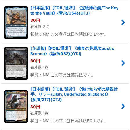
[日本語版]【FOIL/通常】《宝物庫の鍵/The Key
to the Vault》{青/R/054}(OTJ)
30
円
在庫数 2点
状態：NM この商品は日本語版FOILです。
[英語版]【FOIL/通常】《腐食の荒馬/Caustic
Bronco》{黒/R/082}(OTJ)
80
円
在庫数 1点
状態：NM この商品は英語版です。
[日本語版]【FOIL/通常】《負け知らずの精鋭射
手、リラー/Lilah, Undefeated Slickshot》
{多/R/217}(OTJ)
30
円
在庫数 1点
状態：NM この商品は日本語版FOILです。