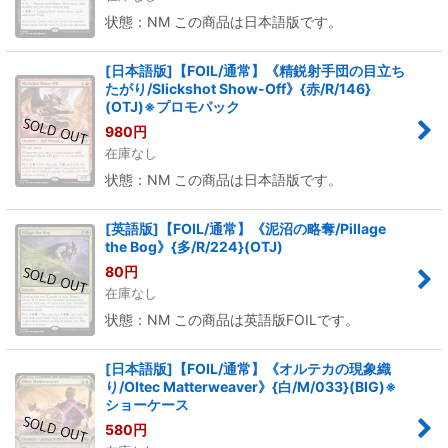
状態：NM この商品は日本語版です。
[日本語版]【FOIL/通常】《精鋭射手団の目立ち
たがり/Slickshot Show-Off》{赤/R/146}
(OTJ)※プロモパック
980
円
在庫なし
状態：NM この商品は日本語版です。
[英語版]【FOIL/通常】《泥沼の略奪/Pillage
the Bog》{多/R/224}(OTJ)
80
円
在庫なし
状態：NM この商品は英語版FOILです。
[日本語版]【FOIL/通常】《オルテカの現象織
り/Oltec Matterweaver》{白/M/033}(BIG)※
ショーケース
580
円