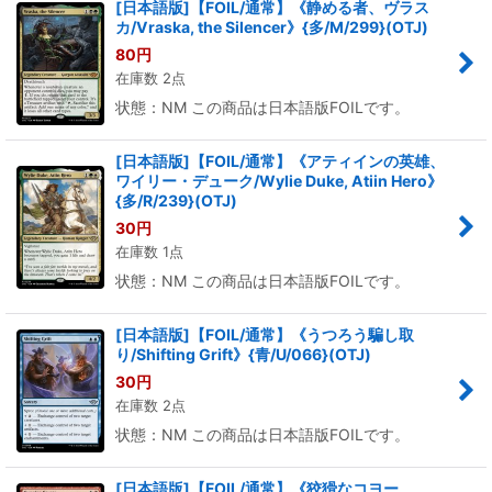
[日本語版]【FOIL/通常】《静める者、ヴラス
カ/Vraska, the Silencer》{多/M/299}(OTJ)
80
円
在庫数 2点
状態：NM この商品は日本語版FOILです。
[日本語版]【FOIL/通常】《アティインの英雄、
ワイリー・デューク/Wylie Duke, Atiin Hero》
{多/R/239}(OTJ)
30
円
在庫数 1点
状態：NM この商品は日本語版FOILです。
[日本語版]【FOIL/通常】《うつろう騙し取
り/Shifting Grift》{青/U/066}(OTJ)
30
円
在庫数 2点
状態：NM この商品は日本語版FOILです。
[日本語版]【FOIL/通常】《狡猾なコヨー