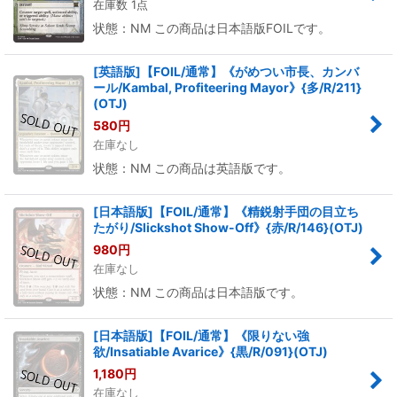
在庫数 1点
状態：NM この商品は日本語版FOILです。
[英語版]【FOIL/通常】《がめつい市長、カンバ
ール/Kambal, Profiteering Mayor》{多/R/211}
(OTJ)
580
円
在庫なし
状態：NM この商品は英語版です。
[日本語版]【FOIL/通常】《精鋭射手団の目立ち
たがり/Slickshot Show-Off》{赤/R/146}(OTJ)
980
円
在庫なし
状態：NM この商品は日本語版です。
[日本語版]【FOIL/通常】《限りない強
欲/Insatiable Avarice》{黒/R/091}(OTJ)
1,180
円
在庫なし