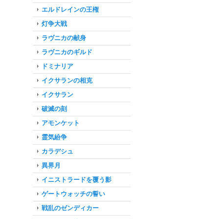
エルドレインの王権
灯争大戦
ラヴニカの献身
ラヴニカのギルド
ドミナリア
イクサランの相克
イクサラン
破滅の刻
アモンケット
霊気紛争
カラデシュ
異界月
イニストラードを覆う影
ゲートウォッチの誓い
戦乱のゼンディカー