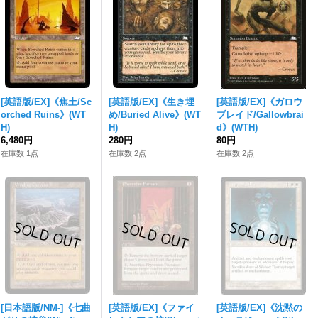
[英語版/EX]《焦土/Sc
[英語版/EX]《生き埋
[英語版/EX]《ガロウ
orched Ruins》(WT
め/Buried Alive》(WT
ブレイド/Gallowbrai
H)
H)
d》(WTH)
6,480円
280円
80円
在庫数 1点
在庫数 2点
在庫数 2点
[日本語版/NM-]《七曲
[英語版/EX]《ファイ
[英語版/EX]《沈黙の