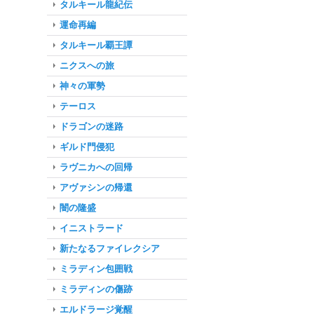
タルキール龍紀伝
運命再編
タルキール覇王譚
ニクスへの旅
神々の軍勢
テーロス
ドラゴンの迷路
ギルド門侵犯
ラヴニカへの回帰
アヴァシンの帰還
闇の隆盛
イニストラード
新たなるファイレクシア
ミラディン包囲戦
ミラディンの傷跡
エルドラージ覚醒