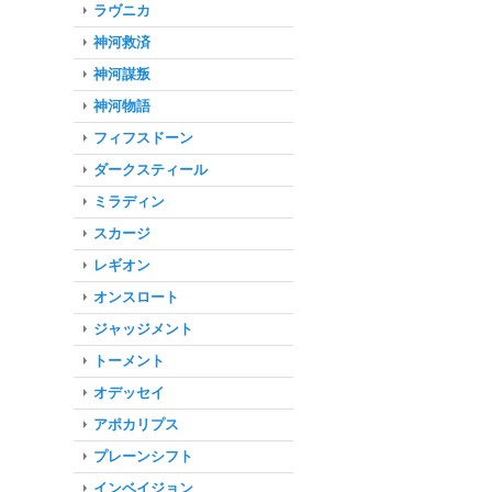
ラヴニカ
神河救済
神河謀叛
神河物語
フィフスドーン
ダークスティール
ミラディン
スカージ
レギオン
オンスロート
ジャッジメント
トーメント
オデッセイ
アポカリプス
プレーンシフト
インベイジョン