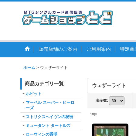
販売店舗のご案内
ご利用案内
特定商
ホーム
>
ウェザーライト
商品カテゴリ一覧
ウェザーライト
ホビット
表示数
:
マーベル スーパー・ヒーロ
ーズ
18
件
ストリクスヘイヴンの秘密
ミュータント タートルズ
ローウィンの昏明