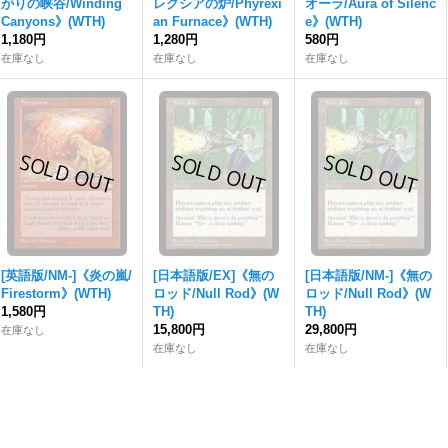
がりの峡谷/Winding
レクシアの炉/Phyrexi
オーラ/Aura of Silenc
Canyons》(WTH)
an Furnace》(WTH)
e》(WTH)
1,180円
1,280円
580円
在庫なし
在庫なし
在庫なし
[英語版/NM-]《炎の嵐/
[日本語版/EX]《無の
[日本語版/NM-]《無の
Firestorm》(WTH)
ロッド/Null Rod》(W
ロッド/Null Rod》(W
1,580円
TH)
TH)
15,800円
29,800円
在庫なし
在庫なし
在庫なし