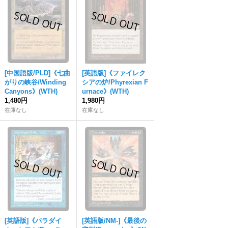
[中国語版/PLD]《七曲
[英語版]《ファイレク
がりの峡谷/Winding
シアの炉/Phyrexian F
Canyons》(WTH)
urnace》(WTH)
1,480円
1,980円
在庫なし
在庫なし
[英語版]《パラダイ
[英語版/NM-]《最後の