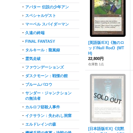
アバター 伝説の少年アン
スペシャルゲスト
マーベル スパイダーマン
久遠の終端
FINAL FANTASY
[英語版/EX]《無のロ
ッド/Null Rod》(WT
タルキール：龍嵐録
H)
霊気走破
22,800円
在庫数 1点
ファウンデーションズ
ダスクモーン：戦慄の館
ブルームバロウ
サンダー・ジャンクション
の無法者
カルロフ邸殺人事件
イクサラン：失われし洞窟
エルドレインの森
[日本語版/EX]《沈黙
機械兵団の進軍：決戦の後