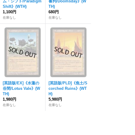
ム・シフト/Paradigm
審判/Doomsday》(W
Shift》(WTH)
TH)
1,100円
680円
在庫なし
在庫なし
[英語版/EX]《水蓮の
[英語版/PLD]《焦土/S
谷間/Lotus Vale》(W
corched Ruins》(WT
TH)
H)
1,980円
5,980円
在庫なし
在庫なし