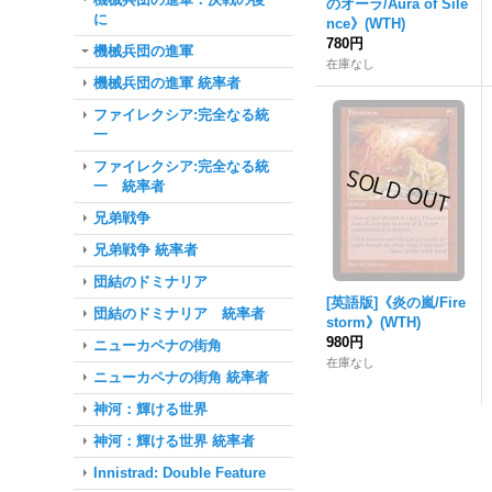
のオーラ/Aura of Sile
に
nce》(WTH)
780円
機械兵団の進軍
在庫なし
機械兵団の進軍 統率者
ファイレクシア:完全なる統
一
ファイレクシア:完全なる統
一 統率者
兄弟戦争
兄弟戦争 統率者
団結のドミナリア
[英語版]《炎の嵐/Fire
団結のドミナリア 統率者
storm》(WTH)
980円
ニューカペナの街角
在庫なし
ニューカペナの街角 統率者
神河：輝ける世界
神河：輝ける世界 統率者
Innistrad: Double Feature