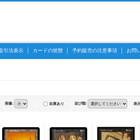
取引法表示
カードの状態
予約販売の注意事項
お問
画像
:
並び順
:
在庫あり
表