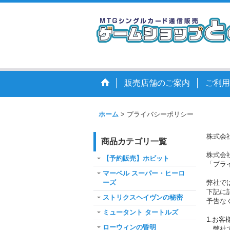
販売店舗のご案内
ご利用
ホーム
>
プライバシーポリシー
株式会
商品カテゴリ一覧
株式会
【予約販売】ホビット
「プラ
マーベル スーパー・ヒーロ
ーズ
弊社で
下記に
ストリクスヘイヴンの秘密
予告な
ミュータント タートルズ
1.お
ローウィンの昏明
弊社で