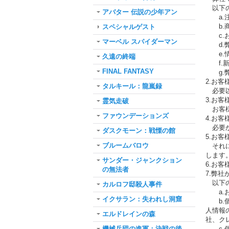
以下の
アバター 伝説の少年アン
a.注
b.商
スペシャルゲスト
c.お
マーベル スパイダーマン
d.弊
e.情
久遠の終端
f.新
FINAL FANTASY
g.弊
2.お
タルキール：龍嵐録
必要以
3.お
霊気走破
お客様
ファウンデーションズ
4.お
必要か
ダスクモーン：戦慄の館
5.お
ブルームバロウ
それに
します
サンダー・ジャンクション
6.お
の無法者
7.弊
以下の
カルロフ邸殺人事件
a.お
イクサラン：失われし洞窟
b.個
人情報
エルドレインの森
社、ク
機械兵団の進軍：決戦の後
c.個