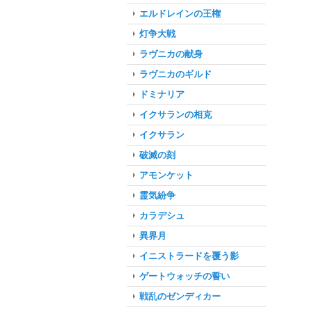
エルドレインの王権
灯争大戦
ラヴニカの献身
ラヴニカのギルド
ドミナリア
イクサランの相克
イクサラン
破滅の刻
アモンケット
霊気紛争
カラデシュ
異界月
イニストラードを覆う影
ゲートウォッチの誓い
戦乱のゼンディカー