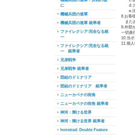
に
d.ク
e.法
機械兵団の進軍
8.お
またお
機械兵団の進軍 統率者
9.外
ファイレクシア:完全なる統
一切責
一
10.
11.個
ファイレクシア:完全なる統
一 統率者
兄弟戦争
兄弟戦争 統率者
団結のドミナリア
団結のドミナリア 統率者
ニューカペナの街角
ニューカペナの街角 統率者
神河：輝ける世界
神河：輝ける世界 統率者
Innistrad: Double Feature