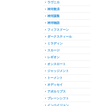
ラヴニカ
神河救済
神河謀叛
神河物語
フィフスドーン
ダークスティール
ミラディン
スカージ
レギオン
オンスロート
ジャッジメント
トーメント
オデッセイ
アポカリプス
プレーンシフト
インベイジョン