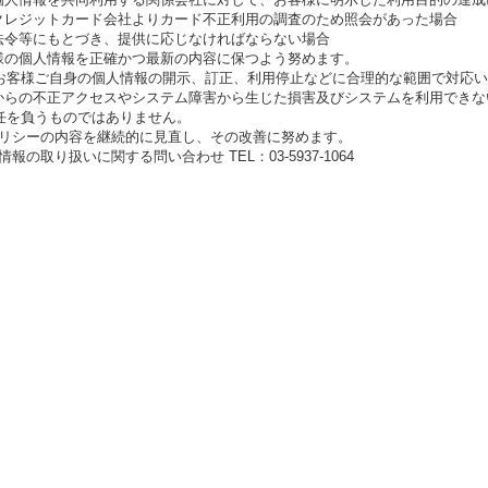
レジットカード会社よりカード不正利用の調査のため照会があった場合
令等にもとづき、提供に応じなければならない場合
客様の個人情報を正確かつ最新の内容に保つよう努めます。
客様ご自身の個人情報の開示、訂正、利用停止などに合理的な範囲で対応い
部からの不正アクセスやシステム障害から生じた損害及びシステムを利用でき
任を負うものではありません。
当ポリシーの内容を継続的に見直し、その改善に努めます。
人情報の取り扱いに関する問い合わせ TEL：03-5937-1064