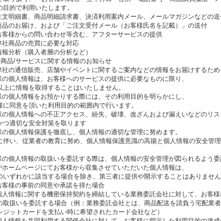
目的で利用いたします。
文明細書、商品明細請求書、決済利用案内メール、メールマガジンなどの送
品のお届け、および「ご注文受付メール（お客様氏名を記載）」の送付
客様からの問い合わせ等含む、アフターサービスの提供
社商品の売買に必要な対応
報分析（購入者層の分析など）
商品/サービスに関する情報のお知らせ
社の通信販売、店舗やイベントに関するご案内などの情報をお届けするため
客様の個人情報は、お客様へのサービスの提供に必要なものに限り、
上に情報を取得することはいたしません。
客様の個人情報をお預かりする際には、その利用目的を明らかにし、
に同意を頂いた利用目的の範囲内で行います。
客様の個人情報への不正アクセス、紛失、破壊、改ざんおよび漏えいなどのリス
つ適切な安全対策を取ります
客様の個人情報保護を徹底し、個人情報の適切な管理に努めます。
伴い、従業者の教育に努め、個人情報保護意識の高揚と個人情報の安全管理
。
客様の個人情報の取扱いを委託する際は、個人情報の安全管理が図られるよう
社がホームページにてお客様から収集させていただいた個人情報は、
いずれかに該当する場合を除き、第三者に提供や開示することはありません
客様の事前の同意や承諾を得た場合
人情報に関する機密保持契約を締結している業務委託会社に対して、お客様
の取扱いを委託する場合（例：業務委託会社とは、商品配送を請負う宅配業者
レジットカードを支払い時に希望されたカード会社など）
人情報を共同利用する関係会社に対して、お客様に明示した利用目的の達成