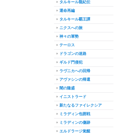
タルキール龍紀伝
運命再編
タルキール覇王譚
ニクスへの旅
神々の軍勢
テーロス
ドラゴンの迷路
ギルド門侵犯
ラヴニカへの回帰
アヴァシンの帰還
闇の隆盛
イニストラード
新たなるファイレクシア
ミラディン包囲戦
ミラディンの傷跡
エルドラージ覚醒