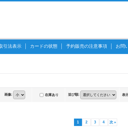
取引法表示
カードの状態
予約販売の注意事項
お問
画像
:
並び順
:
在庫あり
表
1
2
3
4
次
»