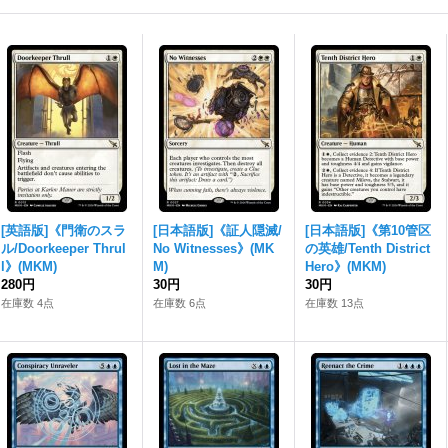
[英語版]《門衛のスラ
[日本語版]《証人隠滅/
[日本語版]《第10管区
ル/Doorkeeper Thrul
No Witnesses》(MK
の英雄/Tenth District
l》(MKM)
M)
Hero》(MKM)
280円
30円
30円
在庫数 4点
在庫数 6点
在庫数 13点