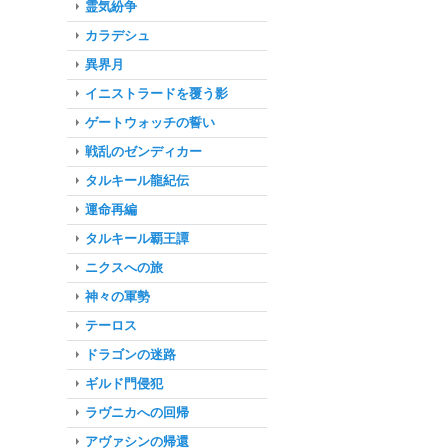
霊気紛争
カラデシュ
異界月
イニストラードを覆う影
ゲートウォッチの誓い
戦乱のゼンディカー
タルキール龍紀伝
運命再編
タルキール覇王譚
ニクスへの旅
神々の軍勢
テーロス
ドラゴンの迷路
ギルド門侵犯
ラヴニカへの回帰
アヴァシンの帰還