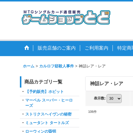
販売店舗のご案内
ご利用案内
特定商
ホーム
>
カルロフ邸殺人事件
>
神話レア・レア
商品カテゴリ一覧
神話レア・レア
【予約販売】ホビット
表示数
:
マーベル スーパー・ヒーロ
ーズ
106
件
ストリクスヘイヴンの秘密
ミュータント タートルズ
ローウィンの昏明