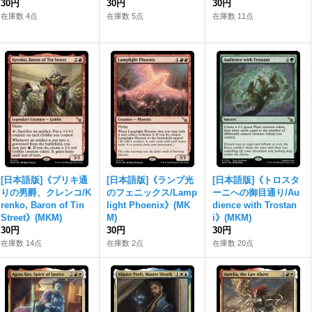
30円
30円
30円
在庫数 4点
在庫数 5点
在庫数 11点
[日本語版]《ブリキ通
[日本語版]《ランプ光
[日本語版]《トロスタ
りの男爵、クレンコ/K
のフェニックス/Lamp
ーニへの御目通り/Au
renko, Baron of Tin
light Phoenix》(MK
dience with Trostan
Street》(MKM)
M)
i》(MKM)
30円
30円
30円
在庫数 14点
在庫数 2点
在庫数 20点