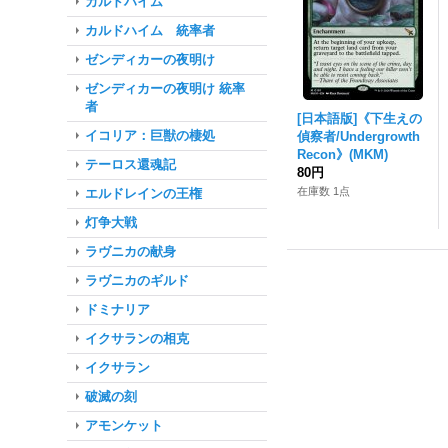
カルドハイム
カルドハイム 統率者
ゼンディカーの夜明け
ゼンディカーの夜明け 統率
者
[日本語版]《下生えの
イコリア：巨獣の棲処
偵察者/Undergrowth
Recon》(MKM)
テーロス還魂記
80円
在庫数 1点
エルドレインの王権
灯争大戦
ラヴニカの献身
ラヴニカのギルド
ドミナリア
イクサランの相克
イクサラン
破滅の刻
アモンケット