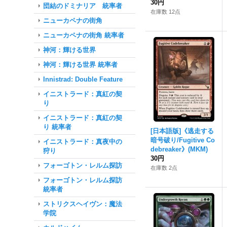
30円
団結のドミナリア 統率者
在庫数 12点
ニューカペナの街角
ニューカペナの街角 統率者
神河：輝ける世界
神河：輝ける世界 統率者
Innistrad: Double Feature
イニストラード：真紅の契
り
イニストラード：真紅の契
り 統率者
[日本語版]《逃走する
暗号破り/Fugitive Co
イニストラード：真夜中の
debreaker》(MKM)
狩り
30円
フォーゴトン・レルム探訪
在庫数 2点
フォーゴトン・レルム探訪
統率者
ストリクスヘイヴン：魔法
学院