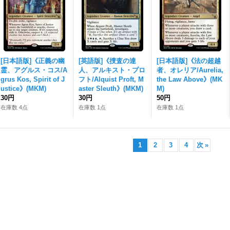
[日本語版]《正義の幽
[英語版]《捜査の達
[日本語版]《法の超越
霊、アグルス・コス/A
人、アルキスト・プロ
者、オレリア/Aurelia,
grus Kos, Spirit of J
フト/Alquist Proft, M
the Law Above》(MK
ustice》(MKM)
aster Sleuth》(MKM)
M)
30円
30円
50円
在庫数 4点
在庫数 1点
在庫数 1点
1
2
3
4
次
»