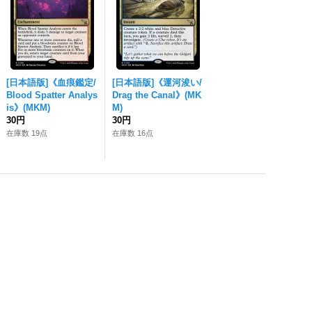
[日本語版]《血痕鑑定/
[日本語版]《運河浚い/
Blood Spatter Analys
Drag the Canal》(MK
is》(MKM)
M)
30円
30円
在庫数 19点
在庫数 16点