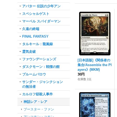
アバター 伝説の少年アン
スペシャルゲスト
マーベル スパイダーマン
久遠の終端
FINAL FANTASY
タルキール：龍嵐録
霊気走破
ファウンデーションズ
[日本語版]《関係者の
集合/Assemble the Pl
ダスクモーン：戦慄の館
ayers》(MKM)
ブルームバロウ
30円
在庫数 2点
サンダー・ジャンクション
の無法者
カルロフ邸殺人事件
神話レア・レア
ブースター・ファン
アンコモン・コモン