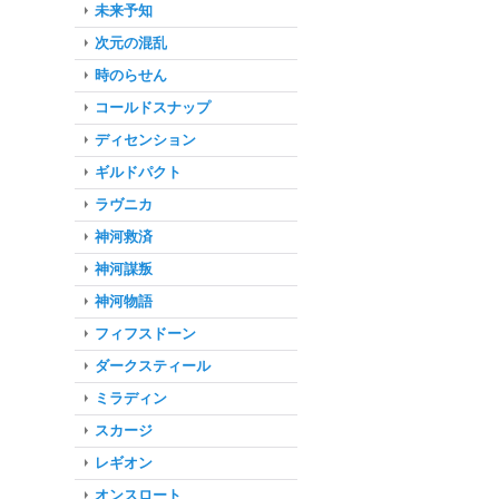
未来予知
次元の混乱
時のらせん
コールドスナップ
ディセンション
ギルドパクト
ラヴニカ
神河救済
神河謀叛
神河物語
フィフスドーン
ダークスティール
ミラディン
スカージ
レギオン
オンスロート