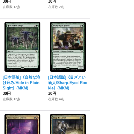
30円
30円
在庫数 12点
在庫数 2点
[日本語版]《自然な溶
[日本語版]《目ざとい
け込み/Hide in Plain
新人/Sharp-Eyed Roo
Sight》(MKM)
kie》(MKM)
30円
30円
在庫数 12点
在庫数 4点