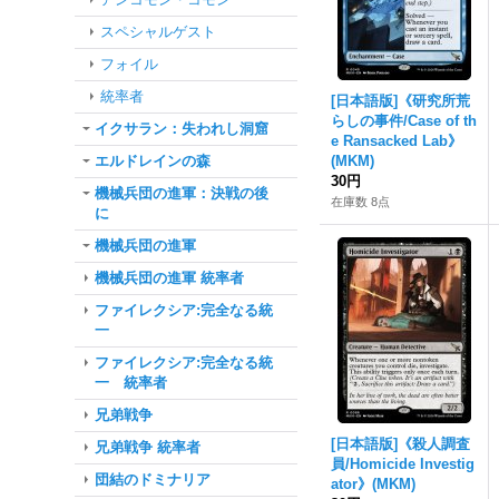
スペシャルゲスト
フォイル
統率者
[日本語版]《研究所荒
らしの事件/Case of th
イクサラン：失われし洞窟
e Ransacked Lab》
エルドレインの森
(MKM)
30円
機械兵団の進軍：決戦の後
在庫数 8点
に
機械兵団の進軍
機械兵団の進軍 統率者
ファイレクシア:完全なる統
一
ファイレクシア:完全なる統
一 統率者
兄弟戦争
[日本語版]《殺人調査
兄弟戦争 統率者
員/Homicide Investig
団結のドミナリア
ator》(MKM)