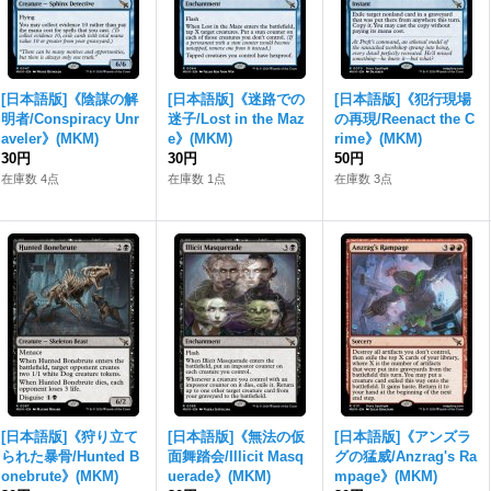
[日本語版]《陰謀の解
[日本語版]《迷路での
[日本語版]《犯行現場
明者/Conspiracy Unr
迷子/Lost in the Maz
の再現/Reenact the C
aveler》(MKM)
e》(MKM)
rime》(MKM)
30円
30円
50円
在庫数 4点
在庫数 1点
在庫数 3点
[日本語版]《狩り立て
[日本語版]《無法の仮
[日本語版]《アンズラ
られた暴骨/Hunted B
面舞踏会/Illicit Masq
グの猛威/Anzrag's Ra
onebrute》(MKM)
uerade》(MKM)
mpage》(MKM)