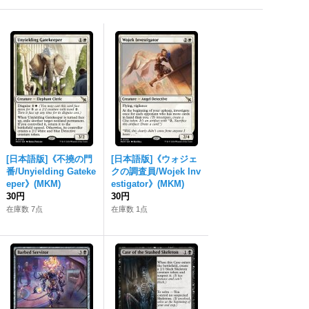
[日本語版]《不撓の門
[日本語版]《ウォジェ
番/Unyielding Gateke
クの調査員/Wojek Inv
eper》(MKM)
estigator》(MKM)
30円
30円
在庫数 7点
在庫数 1点