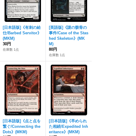
[日本語版]《有刺の給
[英語版]《謎の骸骨の
仕/Barbed Servitor》
事件/Case of the Stas
(MKM)
hed Skeleton》(MK
30円
M)
80円
在庫数 1点
在庫数 1点
[日本語版]《点と点を
[日本語版]《早められ
繋ぐ/Connecting the
た相続/Expedited Inh
Dots》(MKM)
eritance》(MKM)