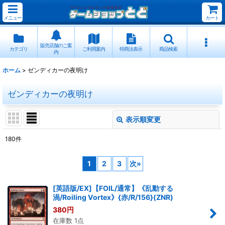
メニュー
カート
販売店舗のご案
カテゴリ
ご利用案内
特商法表示
商品検索
内
ホーム
>
ゼンディカーの夜明け
ゼンディカーの夜明け
表示順変更
閉じる
180
件
表示数
:
1
2
3
次
»
並び順
:
[英語版/EX]【FOIL/通常】《乱動する
渦/Roiling Vortex》{赤/R/156}(ZNR)
絞り込む
380
円
在庫数 1点