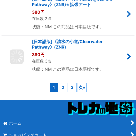
Pathway》(ZNR)※拡張アート
380
円
在庫数 2点
状態：NM この商品は日本語版です。
[日本語版]《清水の小道/Clearwater
Pathway》(ZNR)
380
円
在庫数 3点
状態：NM この商品は日本語版です。
1
2
3
次
»
ホーム
ショッピングカート