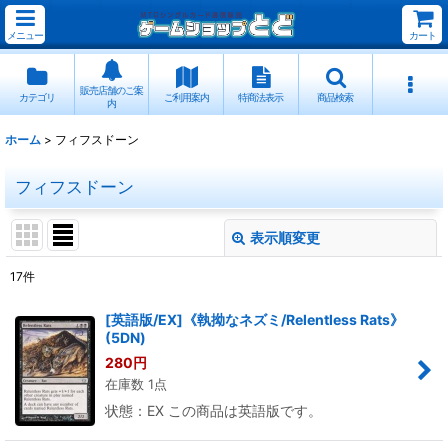
メニュー
カート
販売店舗のご案
カテゴリ
ご利用案内
特商法表示
商品検索
内
ホーム
>
フィフスドーン
フィフスドーン
表示順変更
閉じる
17
件
表示数
:
[英語版/EX]《執拗なネズミ/Relentless Rats》
(5DN)
並び順
:
280
円
在庫数 1点
絞り込む
状態：EX この商品は英語版です。