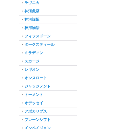
ラヴニカ
神河救済
神河謀叛
神河物語
フィフスドーン
ダークスティール
ミラディン
スカージ
レギオン
オンスロート
ジャッジメント
トーメント
オデッセイ
アポカリプス
プレーンシフト
インベイジョン