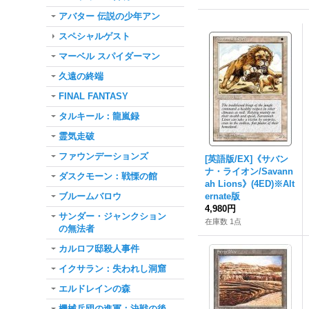
アバター 伝説の少年アン
スペシャルゲスト
マーベル スパイダーマン
久遠の終端
FINAL FANTASY
タルキール：龍嵐録
霊気走破
ファウンデーションズ
[英語版/EX]《サバン
ナ・ライオン/Savann
ダスクモーン：戦慄の館
ah Lions》(4ED)※Alt
ブルームバロウ
ernate版
4,980円
サンダー・ジャンクション
在庫数 1点
の無法者
カルロフ邸殺人事件
イクサラン：失われし洞窟
エルドレインの森
機械兵団の進軍：決戦の後