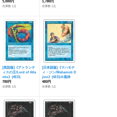
5,000円
1,780円
在庫数 1点
在庫数 1点
[英語版]《アトランテ
[日本語版]《マハモテ
ィスの王/Lord of Atla
ィ・ジン/Mahamoti D
ntis》(4ED)
jinn》(4ED)※黒枠
780円
480円
在庫数 2点
在庫数 1点