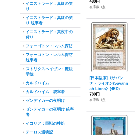
480円
イニストラード：真紅の契
在庫数 1点
り
イニストラード：真紅の契
り 統率者
イニストラード：真夜中の
狩り
フォーゴトン・レルム探訪
フォーゴトン・レルム探訪
統率者
ストリクスヘイヴン：魔法
学院
[日本語版]《サバン
カルドハイム
ナ・ライオン/Savann
ah Lions》(4ED)
カルドハイム 統率者
780円
在庫数 1点
ゼンディカーの夜明け
ゼンディカーの夜明け 統率
者
イコリア：巨獣の棲処
テーロス還魂記