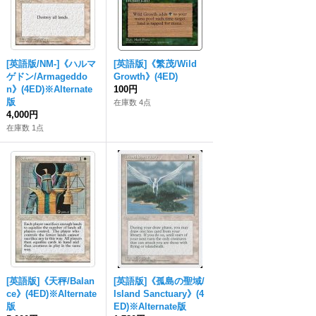
[英語版/NM-]《ハルマ
[英語版]《繁茂/Wild
ゲドン/Armageddo
Growth》(4ED)
n》(4ED)※Alternate
100円
版
在庫数 4点
4,000円
在庫数 1点
[英語版]《天秤/Balan
[英語版]《孤島の聖域/
ce》(4ED)※Alternate
Island Sanctuary》(4
版
ED)※Alternate版