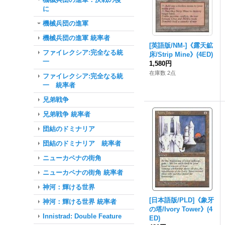
に
機械兵団の進軍
機械兵団の進軍 統率者
[英語版/NM-]《露天鉱
ファイレクシア:完全なる統
床/Strip Mine》(4ED)
一
1,580円
在庫数 2点
ファイレクシア:完全なる統
一 統率者
兄弟戦争
兄弟戦争 統率者
団結のドミナリア
団結のドミナリア 統率者
ニューカペナの街角
ニューカペナの街角 統率者
神河：輝ける世界
[日本語版/PLD]《象牙
神河：輝ける世界 統率者
の塔/Ivory Tower》(4
Innistrad: Double Feature
ED)