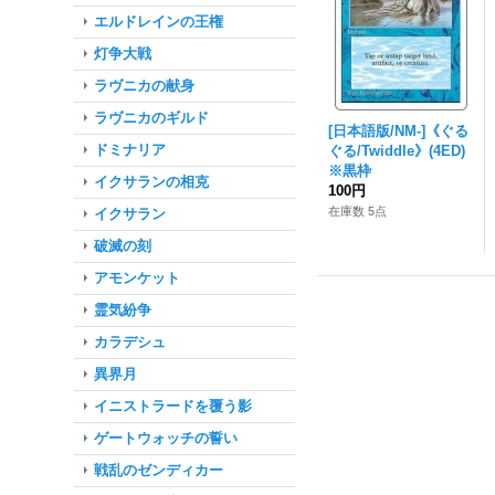
エルドレインの王権
灯争大戦
ラヴニカの献身
ラヴニカのギルド
[日本語版/NM-]《ぐる
ドミナリア
ぐる/Twiddle》(4ED)
※黒枠
イクサランの相克
100円
在庫数 5点
イクサラン
破滅の刻
アモンケット
霊気紛争
カラデシュ
異界月
イニストラードを覆う影
ゲートウォッチの誓い
戦乱のゼンディカー