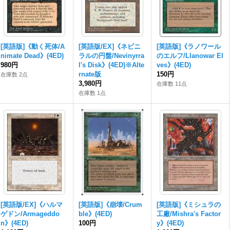
[英語版]《動く死体/A
[英語版/EX]《ネビニ
[英語版]《ラノワール
nimate Dead》(4ED)
ラルの円盤/Nevinyrra
のエルフ/Llanowar El
980円
l's Disk》(4ED)※Alte
ves》(4ED)
rnate版
150円
在庫数 2点
3,980円
在庫数 11点
在庫数 1点
[英語版/EX]《ハルマ
[英語版]《崩壊/Crum
[英語版]《ミシュラの
ゲドン/Armageddo
ble》(4ED)
工廠/Mishra's Factor
n》(4ED)
100円
y》(4ED)