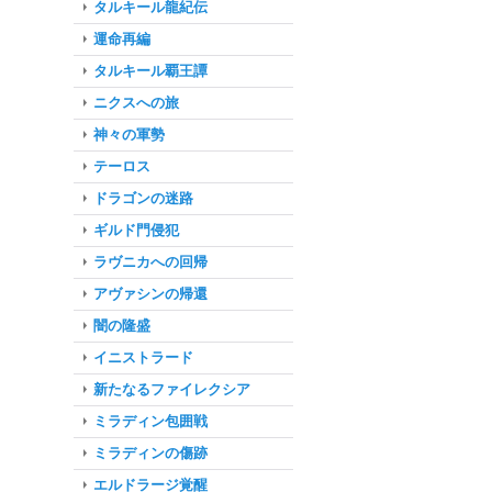
タルキール龍紀伝
運命再編
タルキール覇王譚
ニクスへの旅
神々の軍勢
テーロス
ドラゴンの迷路
ギルド門侵犯
ラヴニカへの回帰
アヴァシンの帰還
闇の隆盛
イニストラード
新たなるファイレクシア
ミラディン包囲戦
ミラディンの傷跡
エルドラージ覚醒