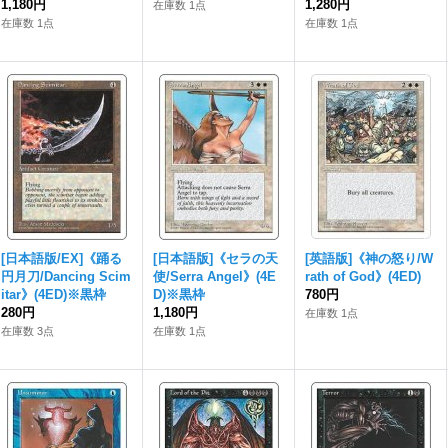
1,180円
1,280円
在庫数 1点
在庫数 1点
在庫数 1点
[日本語版/EX]《踊る
[日本語版]《セラの天
[英語版]《神の怒り/W
円月刀/Dancing Scim
使/Serra Angel》(4E
rath of God》(4ED)
itar》(4ED)※黒枠
D)※黒枠
780円
280円
1,180円
在庫数 1点
在庫数 3点
在庫数 1点