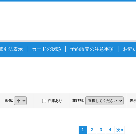
取引法表示
カードの状態
予約販売の注意事項
お問
画像
:
並び順
:
在庫あり
表
1
2
3
4
次
»