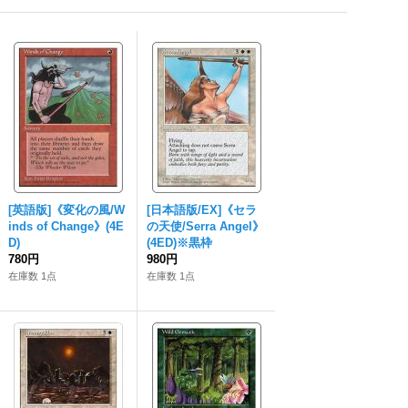
[英語版]《変化の風/W
[日本語版/EX]《セラ
inds of Change》(4E
の天使/Serra Angel》
D)
(4ED)※黒枠
780円
980円
在庫数 1点
在庫数 1点