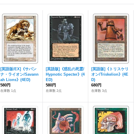
[英語版/EX]《サバン
[英語版]《惑乱の死霊/
[英語版]《トリスケリ
ナ・ライオン/Savann
Hypnotic Specter》(4
オン/Triskelion》(4E
ah Lions》(4ED)
ED)
D)
580円
580円
680円
在庫数 1点
在庫数 2点
在庫数 3点