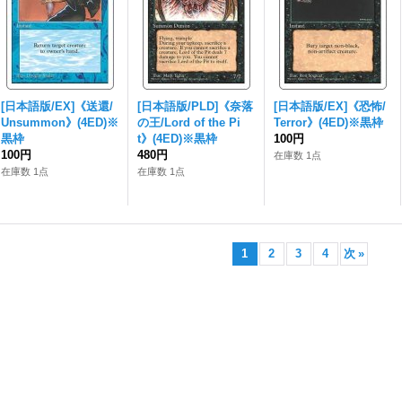
[日本語版/EX]《送還/
[日本語版/PLD]《奈落
[日本語版/EX]《恐怖/
Unsummon》(4ED)※
の王/Lord of the Pi
Terror》(4ED)※黒枠
黒枠
t》(4ED)※黒枠
100円
100円
480円
在庫数 1点
在庫数 1点
在庫数 1点
1
2
3
4
次
»