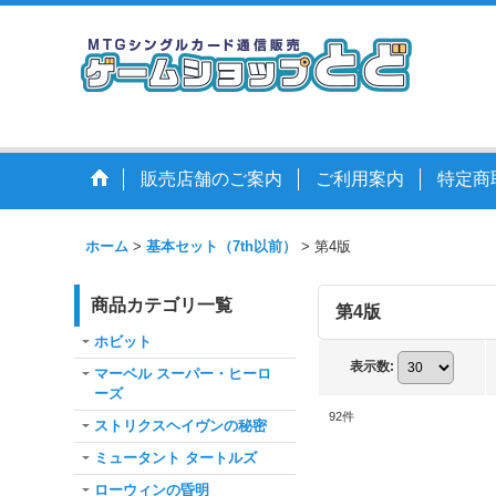
販売店舗のご案内
ご利用案内
特定商
ホーム
>
基本セット（7th以前）
>
第4版
商品カテゴリ一覧
第4版
ホビット
表示数
:
マーベル スーパー・ヒーロ
ーズ
92
件
ストリクスヘイヴンの秘密
ミュータント タートルズ
ローウィンの昏明