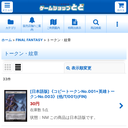
メニュー
カート
販売店舗のご案
カテゴリ
ご利用案内
特商法表示
商品検索
内
ホーム
>
FINAL FANTASY
>
トークン・紋章
トークン・紋章
表示順変更
閉じる
33
件
表示数
:
[日本語版]《コピートークンNo.001+英雄トー
クンNo.003》{他/T/001}(FIN)
並び順
:
30
円
在庫数 5点
絞り込む
状態：NM この商品は日本語版です。