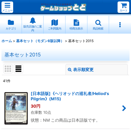
メニュー
カート
販売店舗のご案
カテゴリ
ご利用案内
特商法表示
商品検索
内
ホーム
>
基本セット（モダン8版以降）
>
基本セット2015
基本セット2015
表示順変更
閉じる
41
件
表示数
:
[日本語版]《ヘリオッドの巡礼者/Heliod's
Pilgrim》(M15)
並び順
:
30
円
在庫数 10点
絞り込む
状態：NM この商品は日本語版です。