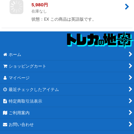
[英語版/EX]《ヨーグモスの墳墓、アーボー
グ/Urborg, Tomb of Yawgmoth》(M15)
5,980
円
在庫なし
状態：EX この商品は英語版です。
ホーム
ショッピングカート
マイページ
最近チェックしたアイテム
特定商取引法表示
ご利用案内