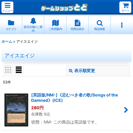
メニュー
カート
販売店舗のご案
カテゴリ
ご利用案内
特商法表示
商品検索
内
ホーム
>
アイスエイジ
アイスエイジ
表示順変更
閉じる
53
件
表示数
:
[英語版/NM-]《忌むべき者の歌/Songs of the
Damned》(ICE)
並び順
:
280
円
在庫数 9点
絞り込む
状態：NM- この商品は英語版です。