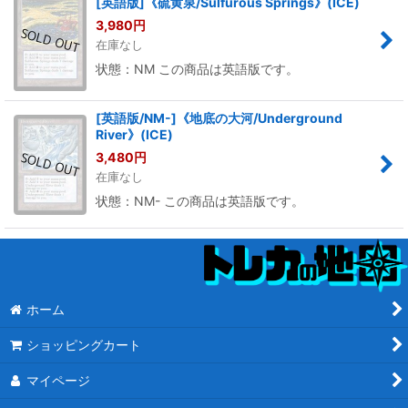
[英語版]《硫黄泉/Sulfurous Springs》(ICE)
3,980
円
在庫なし
状態：NM この商品は英語版です。
[英語版/NM-]《地底の大河/Underground
River》(ICE)
3,480
円
在庫なし
状態：NM- この商品は英語版です。
ホーム
ショッピングカート
マイページ