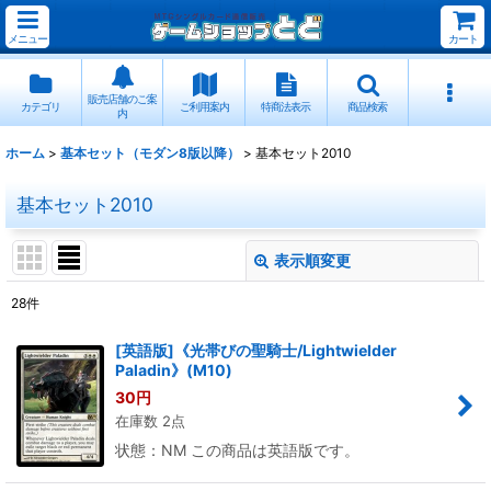
メニュー
カート
販売店舗のご案
カテゴリ
ご利用案内
特商法表示
商品検索
内
ホーム
>
基本セット（モダン8版以降）
>
基本セット2010
基本セット2010
表示順変更
閉じる
28
件
表示数
:
[英語版]《光帯びの聖騎士/Lightwielder
Paladin》(M10)
並び順
:
30
円
在庫数 2点
絞り込む
状態：NM この商品は英語版です。