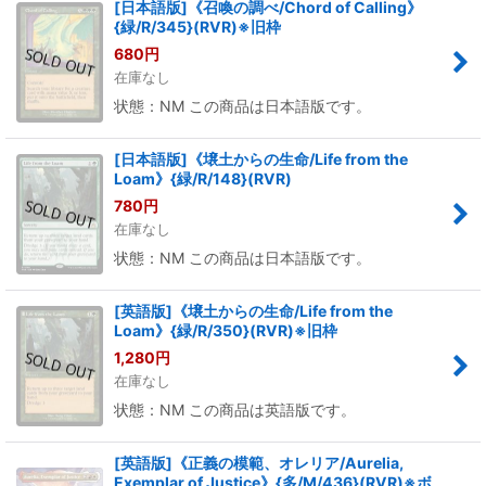
[日本語版]《召喚の調べ/Chord of Calling》
{緑/R/345}(RVR)※旧枠
680
円
在庫なし
状態：NM この商品は日本語版です。
[日本語版]《壌土からの生命/Life from the
Loam》{緑/R/148}(RVR)
780
円
在庫なし
状態：NM この商品は日本語版です。
[英語版]《壌土からの生命/Life from the
Loam》{緑/R/350}(RVR)※旧枠
1,280
円
在庫なし
状態：NM この商品は英語版です。
[英語版]《正義の模範、オレリア/Aurelia,
Exemplar of Justice》{多/M/436}(RVR)※ボ