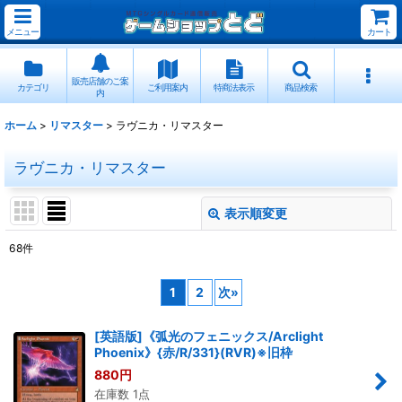
メニュー
カート
販売店舗のご案
カテゴリ
ご利用案内
特商法表示
商品検索
内
ホーム
>
リマスター
>
ラヴニカ・リマスター
ラヴニカ・リマスター
表示順変更
閉じる
68
件
表示数
:
1
2
次
»
並び順
:
[英語版]《弧光のフェニックス/Arclight
Phoenix》{赤/R/331}(RVR)※旧枠
絞り込む
880
円
在庫数 1点