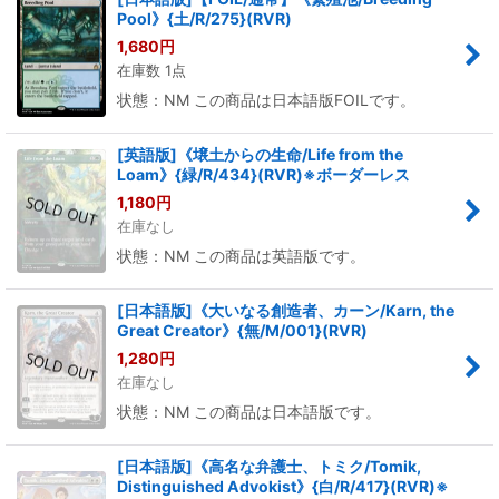
Pool》{土/R/275}(RVR)
1,680
円
在庫数 1点
状態：NM この商品は日本語版FOILです。
[英語版]《壌土からの生命/Life from the
Loam》{緑/R/434}(RVR)※ボーダーレス
1,180
円
在庫なし
状態：NM この商品は英語版です。
[日本語版]《大いなる創造者、カーン/Karn, the
Great Creator》{無/M/001}(RVR)
1,280
円
在庫なし
状態：NM この商品は日本語版です。
[日本語版]《高名な弁護士、トミク/Tomik,
Distinguished Advokist》{白/R/417}(RVR)※