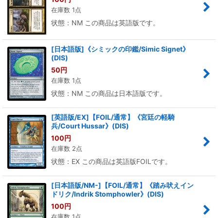
在庫数 1点
状態：NM この商品は英語版です。
[日本語版]《シミックの印鑑/Simic Signet》
(DIS)
50
円
在庫数 1点
状態：NM この商品は日本語版です。
[英語版/EX]【FOIL/通常】《宮廷の軽騎
兵/Court Hussar》(DIS)
100
円
在庫数 2点
状態：EX この商品は英語版FOILです。
[日本語版/NM-]【FOIL/通常】《踏み吠えイン
ドリク/Indrik Stomphowler》(DIS)
100
円
在庫数 1点