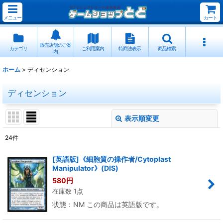
メニュー
カート
販売店舗のご案
カテゴリ
ご利用案内
特商法表示
商品検索
内
ホーム
>
ディセンション
ディセンション
表示順変更
閉じる
24
件
表示数
:
[英語版]《細胞質の操作者/Cytoplast
Manipulator》(DIS)
並び順
:
580
円
在庫数 1点
絞り込む
状態：NM この商品は英語版です。