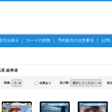
取引法表示
カードの状態
予約販売の注意事項
お問
承 統率者
画像
:
並び順
:
在庫あり
表