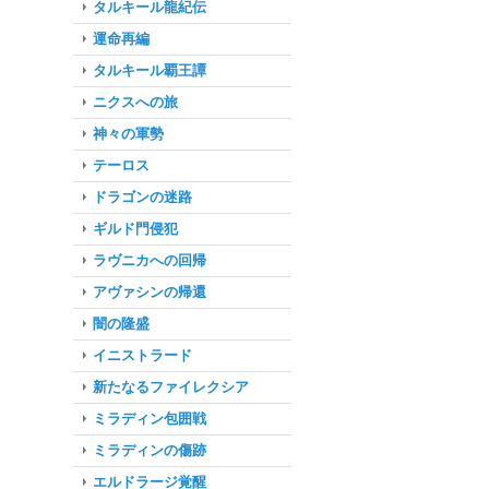
タルキール龍紀伝
運命再編
タルキール覇王譚
ニクスへの旅
神々の軍勢
テーロス
ドラゴンの迷路
ギルド門侵犯
ラヴニカへの回帰
アヴァシンの帰還
闇の隆盛
イニストラード
新たなるファイレクシア
ミラディン包囲戦
ミラディンの傷跡
エルドラージ覚醒