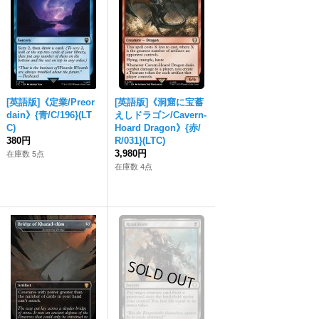
[英語版]《定業/Preor
[英語版]《洞窟に宝蓄
dain》{青/C/196}(LT
えしドラゴン/Cavern-
C)
Hoard Dragon》{赤/
380円
R/031}(LTC)
3,980円
在庫数 5点
在庫数 4点