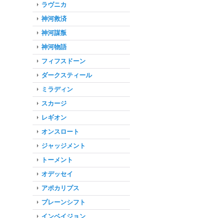
ラヴニカ
神河救済
神河謀叛
神河物語
フィフスドーン
ダークスティール
ミラディン
スカージ
レギオン
オンスロート
ジャッジメント
トーメント
オデッセイ
アポカリプス
プレーンシフト
インベイジョン