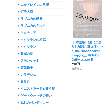
エルドレインの王権
灯争大戦
ラヴニカの献身
ラヴニカのギルド
ドミナリア
イクサランの相克
[日本語版]《血に染ま
イクサラン
りし城砦、真火/Shink
a, the Bloodsoaked
破滅の刻
Keep》{土/M/374}(LT
C)※ヘルム峡谷
アモンケット
550円
霊気紛争
在庫なし
カラデシュ
異界月
イニストラードを覆う影
ゲートウォッチの誓い
戦乱のゼンディカー