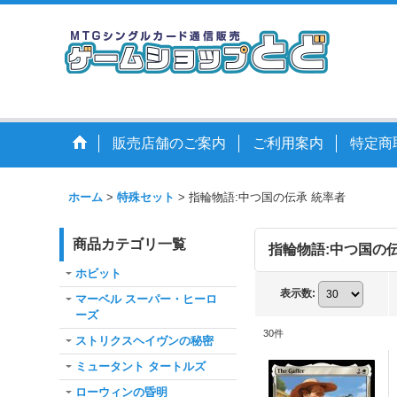
販売店舗のご案内
ご利用案内
特定商
ホーム
>
特殊セット
>
指輪物語:中つ国の伝承 統率者
商品カテゴリ一覧
指輪物語:中つ国の伝
ホビット
表示数
:
マーベル スーパー・ヒーロ
ーズ
30
件
ストリクスヘイヴンの秘密
ミュータント タートルズ
ローウィンの昏明