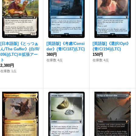
[日本語版]《とっつぁ
[英語版]《考慮/Consi
[英語版]《選択/Opt》
ん/The Gaffer》{白/R/
der》{青/C/187}(LTC)
{青/C/194}(LTC)
096}(LTC)※拡張アー
380円
150円
ト
在庫数 4点
在庫数 4点
2,380円
在庫数 1点