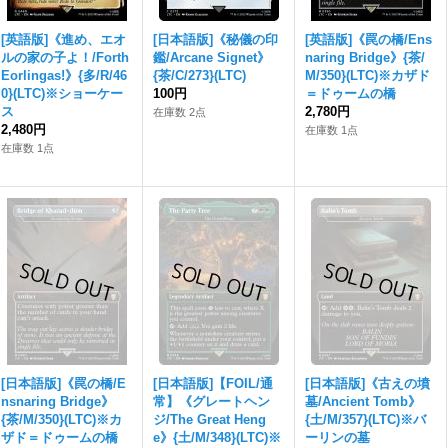
[英語版]《進め、エオ
[日本語版]《秘儀の印
[英語版]《罠の橋/Ens
ルの家の子よ！/Forth
鑑/Arcane Signet》
naring Bridge》{茶/
Eorlingas!》{多/R/46
{茶/C/273}(LTC)
M/350}(LTC)※カザド
0}(LTC)※ショーケー
100円
＝ドゥームの橋
ス
2,780円
在庫数 2点
2,480円
在庫数 1点
在庫数 1点
[日本語版]《罠の橋/E
[日本語版]【FOIL/通
[日本語版]《古えの墳
nsnaring Bridge》
常】《グレートヘン
墓/Ancient Tomb》
{茶/M/350}(LTC)※カ
ジ/The Great Heng
{土/M/357}(LTC)※バ
ザド＝ドゥームの橋
e》{土/M/348}(LTC)※
ーリンの墓