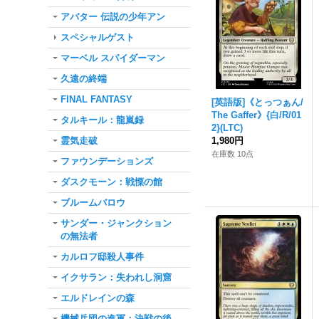
アバター 伝説の少年アン
スペシャルゲスト
マーベル スパイダーマン
久遠の終端
FINAL FANTASY
[英語版]《とっつぁん/
The Gaffer》{白/R/01
タルキール：龍嵐録
2}(LTC)
霊気走破
1,980円
在庫数 10点
ファウンデーションズ
ダスクモーン：戦慄の館
ブルームバロウ
サンダー・ジャンクション
の無法者
カルロフ邸殺人事件
イクサラン：失われし洞窟
エルドレインの森
機械兵団の進軍：決戦の後