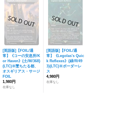
[英語版]【FOIL/通
[英語版]【FOIL/通
常】《コーの安息所/K
常】《Legolas's Quic
or Haven》{土/M/368}
k Reflexes》{緑/R/49
(LTC)※墜ちたる都、
3}(LTC)※ボーダーレ
オスギリアス・サージ
ス
FOIL
4,980円
1,980円
在庫なし
在庫なし