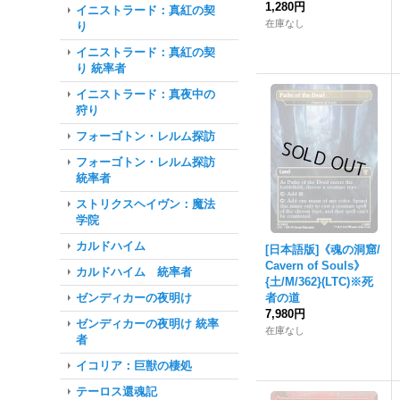
1,280円
イニストラード：真紅の契
在庫なし
り
イニストラード：真紅の契
り 統率者
イニストラード：真夜中の
狩り
フォーゴトン・レルム探訪
フォーゴトン・レルム探訪
統率者
ストリクスヘイヴン：魔法
学院
カルドハイム
[日本語版]《魂の洞窟/
Cavern of Souls》
カルドハイム 統率者
{土/M/362}(LTC)※死
ゼンディカーの夜明け
者の道
7,980円
ゼンディカーの夜明け 統率
在庫なし
者
イコリア：巨獣の棲処
テーロス還魂記