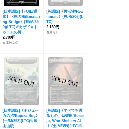
[日本語版]【FOIL/通
[英語版]《再活性/Rea
常】《罠の橋/Ensnari
nimate》{黒/R/206}(L
ng Bridge》{茶/M/35
TC)
0}(LTC)※カザド＝ド
2,180円
ゥームの橋
在庫なし
2,780円
在庫数 1点
[日本語版]《ボジュー
[英語版]《すべてを護
カの沼/Bojuka Bog》
るもの、母聖樹/Bosei
{土/M/358}(LTC)※塚
ju, Who Shelters Al
山山稜
l》{土/M/359}(LTC)※