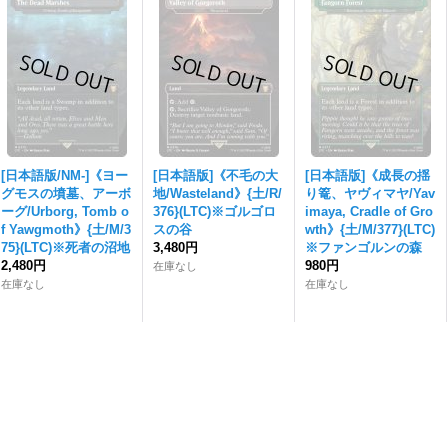
[日本語版/NM-]《ヨー
[日本語版]《不毛の大
[日本語版]《成長の揺
グモスの墳墓、アーボ
地/Wasteland》{土/R/
り篭、ヤヴィマヤ/Yav
ーグ/Urborg, Tomb o
376}(LTC)※ゴルゴロ
imaya, Cradle of Gro
f Yawgmoth》{土/M/3
スの谷
wth》{土/M/377}(LTC)
75}(LTC)※死者の沼地
3,480円
※ファンゴルンの森
2,480円
980円
在庫なし
在庫なし
在庫なし