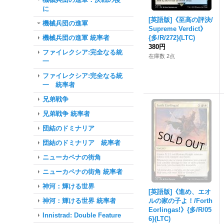
に
[英語版]《至高の評決/
機械兵団の進軍
Supreme Verdict》
機械兵団の進軍 統率者
{多/R/272}(LTC)
380円
ファイレクシア:完全なる統
在庫数 2点
一
ファイレクシア:完全なる統
一 統率者
兄弟戦争
兄弟戦争 統率者
団結のドミナリア
団結のドミナリア 統率者
ニューカペナの街角
ニューカペナの街角 統率者
神河：輝ける世界
[英語版]《進め、エオ
神河：輝ける世界 統率者
ルの家の子よ！/Forth
Eorlingas!》{多/R/05
Innistrad: Double Feature
6}(LTC)