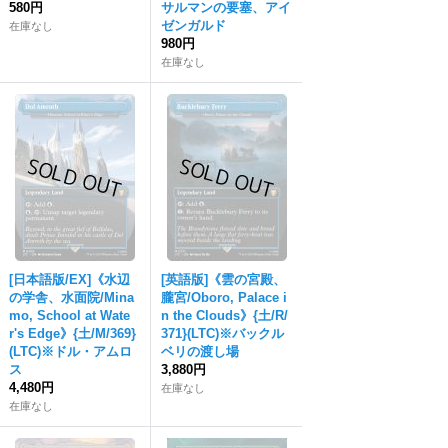
580円
サルマンの要塞、アイ
ゼンガルド
在庫なし
980円
在庫なし
[日本語版/EX]《水辺
[英語版]《雲の宮殿、
の学舎、水面院/Mina
朧宮/Oboro, Palace i
mo, School at Wate
n the Clouds》{土/R/
r's Edge》{土/M/369}
371}(LTC)※バックル
(LTC)※ドル・アムロ
ベリの渡し場
ス
3,880円
4,480円
在庫なし
在庫なし