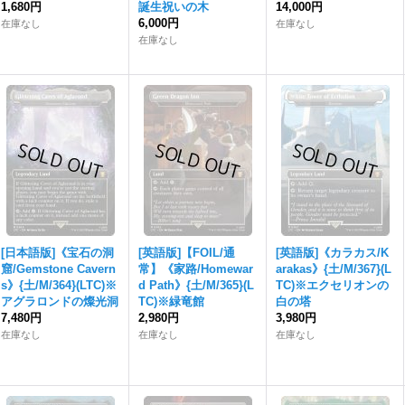
1,680円
誕生祝いの木
14,000円
6,000円
在庫なし
在庫なし
在庫なし
[日本語版]《宝石の洞
[英語版]【FOIL/通
[英語版]《カラカス/K
窟/Gemstone Cavern
常】《家路/Homewar
arakas》{土/M/367}(L
s》{土/M/364}(LTC)※
d Path》{土/M/365}(L
TC)※エクセリオンの
アグラロンドの燦光洞
TC)※緑竜館
白の塔
7,480円
2,980円
3,980円
在庫なし
在庫なし
在庫なし