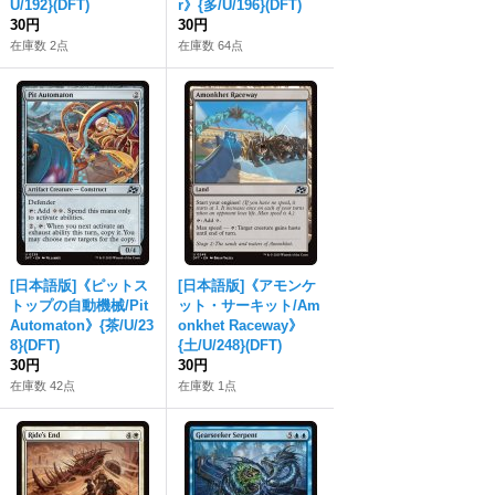
U/192}(DFT)
r》{多/U/196}(DFT)
30円
30円
在庫数 2点
在庫数 64点
[日本語版]《ピットス
[日本語版]《アモンケ
トップの自動機械/Pit
ット・サーキット/Am
Automaton》{茶/U/23
onkhet Raceway》
8}(DFT)
{土/U/248}(DFT)
30円
30円
在庫数 42点
在庫数 1点