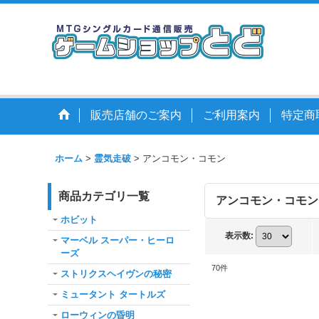
販売店舗のご案内
ご利用案内
特定商
ホーム
>
霊気走破
>
アンコモン・コモン
商品カテゴリ一覧
アンコモン・コモン
ホビット
表示数
:
マーベル スーパー・ヒーロ
ーズ
70
件
ストリクスヘイヴンの秘密
ミュータント タートルズ
ローウィンの昏明