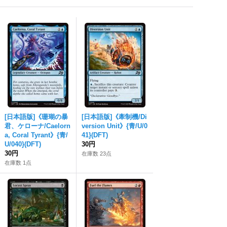
[日本語版]《珊瑚の暴
[日本語版]《牽制機/Di
君、ケローナ/Caelorn
version Unit》{青/U/0
a, Coral Tyrant》{青/
41}(DFT)
U/040}(DFT)
30円
30円
在庫数 23点
在庫数 1点