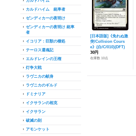
カルドハイム
カルドハイム 統率者
ゼンディカーの夜明け
ゼンディカーの夜明け 統率
者
[日本語版]《免れぬ激
イコリア：巨獣の棲処
突/Collision Cours
e》{白/C/010}(DFT)
テーロス還魂記
30円
在庫数 10点
エルドレインの王権
灯争大戦
ラヴニカの献身
ラヴニカのギルド
ドミナリア
イクサランの相克
イクサラン
破滅の刻
アモンケット