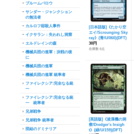
ブルームバロウ
サンダー・ジャンクション
の無法者
カルロフ邸殺人事件
[日本語版]《たかり空
エイ/Scrounging Sky
イクサラン：失われし洞窟
ray》{青/U/060}(DFT)
エルドレインの森
30円
在庫数 6点
機械兵団の進軍：決戦の後
に
機械兵団の進軍
機械兵団の進軍 統率者
ファイレクシア:完全なる統
一
ファイレクシア:完全なる統
一 統率者
兄弟戦争
[英語版]《浚渫機の洞
兄弟戦争 統率者
察/Dredger's Insigh
団結のドミナリア
t》{緑/U/159}(DFT)