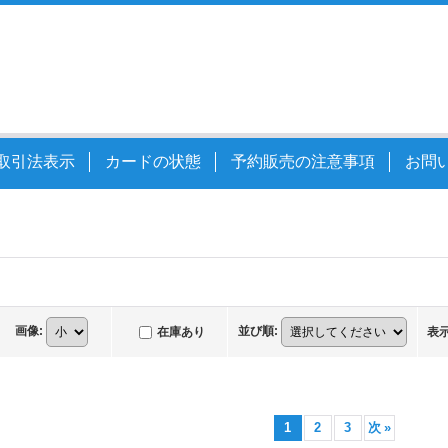
取引法表示
カードの状態
予約販売の注意事項
お問
画像
:
並び順
:
在庫あり
表
1
2
3
次
»