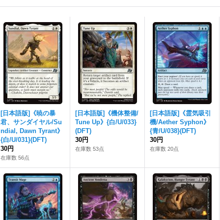
[日本語版]《暁の暴
[日本語版]《機体整備/
[日本語版]《霊気吸引
君、サンダイヤル/Su
Tune Up》{白/U/033}
機/Aether Syphon》
ndial, Dawn Tyrant》
(DFT)
{青/U/038}(DFT)
{白/U/031}(DFT)
30円
30円
30円
在庫数 53点
在庫数 20点
在庫数 56点