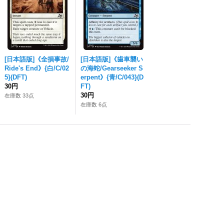
[日本語版]《全損事故/
[日本語版]《歯車襲い
Ride's End》{白/C/02
の海蛇/Gearseeker S
5}(DFT)
erpent》{青/C/043}(D
30円
FT)
30円
在庫数 33点
在庫数 6点