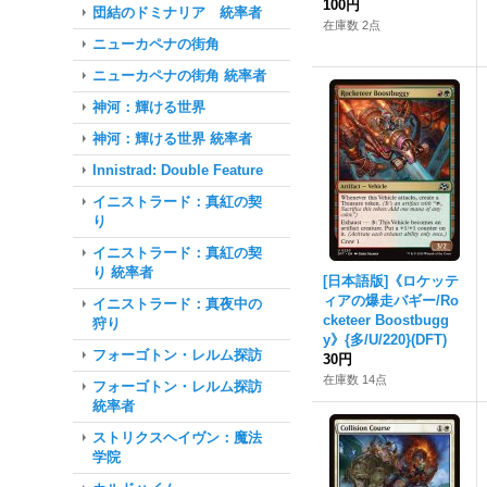
100円
団結のドミナリア 統率者
在庫数 2点
ニューカペナの街角
ニューカペナの街角 統率者
神河：輝ける世界
神河：輝ける世界 統率者
Innistrad: Double Feature
イニストラード：真紅の契
り
イニストラード：真紅の契
り 統率者
[日本語版]《ロケッテ
ィアの爆走バギー/Ro
イニストラード：真夜中の
cketeer Boostbugg
狩り
y》{多/U/220}(DFT)
フォーゴトン・レルム探訪
30円
在庫数 14点
フォーゴトン・レルム探訪
統率者
ストリクスヘイヴン：魔法
学院