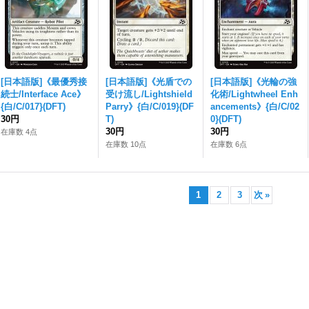
[日本語版]《最優秀接
[日本語版]《光盾での
[日本語版]《光輪の強
続士/Interface Ace》
受け流し/Lightshield
化術/Lightwheel Enh
{白/C/017}(DFT)
Parry》{白/C/019}(DF
ancements》{白/C/02
30円
T)
0}(DFT)
30円
30円
在庫数 4点
在庫数 10点
在庫数 6点
1
2
3
次
»