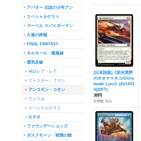
アバター 伝説の少年アン
スペシャルゲスト
マーベル スパイダーマン
久遠の終端
FINAL FANTASY
タルキール：龍嵐録
霊気走破
神話レア・レア
[日本語版]《栄光荒野
のオオヤマネコ/Glory
ブースター・ファン
heath Lynx》{白/U/01
アンコモン・コモン
4}(DFT)
30円
フォイル
在庫数 35点
スペシャルゲスト
統率者
ファウンデーションズ
ダスクモーン：戦慄の館