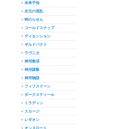
未来予知
次元の混乱
時のらせん
コールドスナップ
ディセンション
ギルドパクト
ラヴニカ
神河救済
神河謀叛
神河物語
フィフスドーン
ダークスティール
ミラディン
スカージ
レギオン
オンスロート