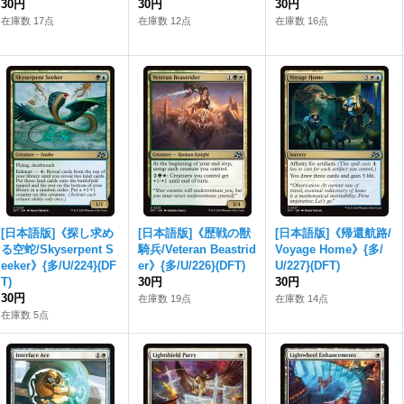
30円
30円
30円
在庫数 17点
在庫数 12点
在庫数 16点
[日本語版]《探し求め
[日本語版]《歴戦の獣
[日本語版]《帰還航路/
る空蛇/Skyserpent S
騎兵/Veteran Beastrid
Voyage Home》{多/
eeker》{多/U/224}(DF
er》{多/U/226}(DFT)
U/227}(DFT)
T)
30円
30円
30円
在庫数 19点
在庫数 14点
在庫数 5点