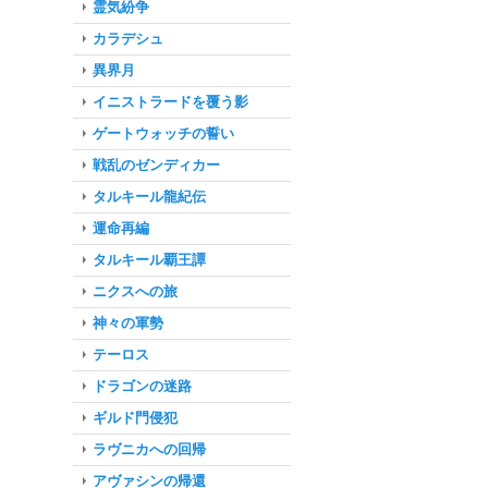
霊気紛争
カラデシュ
異界月
イニストラードを覆う影
ゲートウォッチの誓い
戦乱のゼンディカー
タルキール龍紀伝
運命再編
タルキール覇王譚
ニクスへの旅
神々の軍勢
テーロス
ドラゴンの迷路
ギルド門侵犯
ラヴニカへの回帰
アヴァシンの帰還