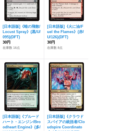
[日本語版]《蝗の飛散/
[日本語版]《火に油/F
Locust Spray》{黒/U/
uel the Flames》{赤/
095}(DFT)
U/126}(DFT)
30円
30円
在庫数 16点
在庫数 8点
[日本語版]《ブルード
[日本語版]《クラウド
ハート・エンジン/Bro
スパイアの統括者/Clo
odheart Engine》{多/
udspire Coordinato