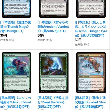
[日本語版]《運送の魔
[日本語版]《古からの
[日本語版]《飢えし暴
道士/Transit Mage》
確執/Ancient Vendett
君、カラクシオン/Kal
{青/U/070}(DFT)
a》{黒/U/075}(DFT)
akscion, Hunger Tyra
30円
30円
nt》{黒/U/093}(DFT)
30円
在庫数 37点
在庫数 31点
在庫数 19点
[日本語版]《エルフの
[日本語版]《活路を指
[日本語版]《推進力強
補給者/Elvish Refuel
せ/Point the Way》
化帆船/Boosted Sloo
er》{緑/U/161}(DFT)
{緑/U/175}(DFT)
p》{多/U/190}(DFT)