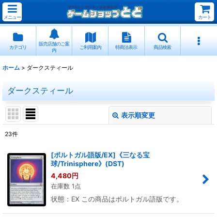
メニュー
カート
販売店舗のご案
カテゴリ
ご利用案内
特商法表示
商品検索
内
ホーム
>
ダークスティール
ダークスティール
表示順変更
閉じる
23
件
表示数
:
[ポルトガル語版/EX]《三なる宝
球/Trinisphere》(DST)
並び順
:
4,480
円
在庫数 1点
絞り込む
状態：EX この商品はポルトガル語版です。