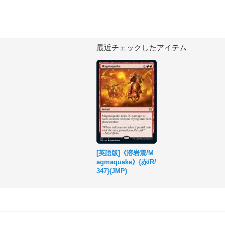
最近チェックしたアイテム
[英語版]《溶岩震/M
agmaquake》{赤/R/
347}(JMP)