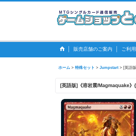
販売店舗のご案内
ご利用
ホーム
>
特殊セット
>
Jumpstart
>
[英語版]
[英語版]《溶岩震/Magmaquake》{赤/