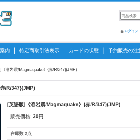
ログイン
案内
特定商取引法表示
カードの状態
予約販売の注
《溶岩震/Magmaquake》{赤/R/347}(JMP)
R/347}(JMP)
[英語版]《溶岩震/Magmaquake》{赤/R/347}(JMP)
販売価格
:
30円
在庫数 2点