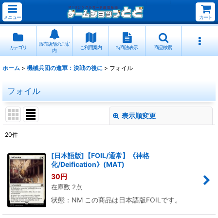
メニュー
カート
販売店舗のご案
カテゴリ
ご利用案内
特商法表示
商品検索
内
ホーム
>
機械兵団の進軍：決戦の後に
>
フォイル
フォイル
表示順変更
閉じる
20
件
表示数
:
[日本語版]【FOIL/通常】《神格
化/Deification》(MAT)
並び順
:
30
円
在庫数 2点
絞り込む
状態：NM この商品は日本語版FOILです。