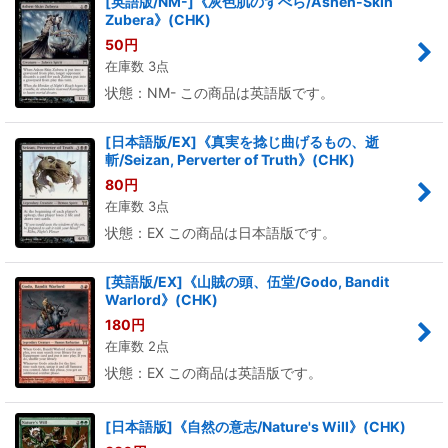
[英語版/NM-]《灰色肌のずべら/Ashen-Skin
Zubera》(CHK)
50
円
在庫数 3点
状態：NM- この商品は英語版です。
[日本語版/EX]《真実を捻じ曲げるもの、逝
斬/Seizan, Perverter of Truth》(CHK)
80
円
在庫数 3点
状態：EX この商品は日本語版です。
[英語版/EX]《山賊の頭、伍堂/Godo, Bandit
Warlord》(CHK)
180
円
在庫数 2点
状態：EX この商品は英語版です。
[日本語版]《自然の意志/Nature's Will》(CHK)