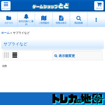
メニュー
カート
販売店舗のご案
カテゴリ
ご利用案内
特商法表示
商品検索
内
ホーム
>
サプライなど
サプライなど
表示順変更
閉じる
0
件
表示数
:
並び順
:
絞り込む