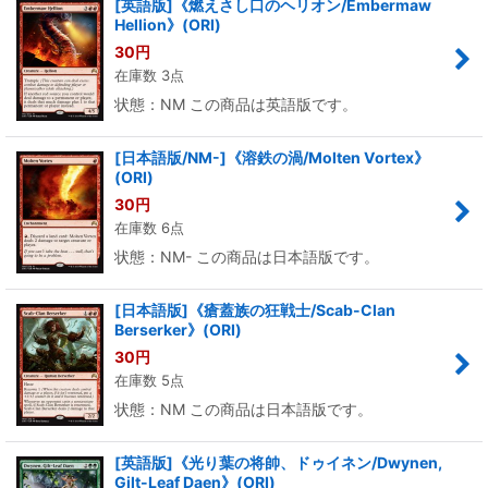
[英語版]《燃えさし口のヘリオン/Embermaw
Hellion》(ORI)
30
円
在庫数 3点
状態：NM この商品は英語版です。
[日本語版/NM-]《溶鉄の渦/Molten Vortex》
(ORI)
30
円
在庫数 6点
状態：NM- この商品は日本語版です。
[日本語版]《瘡蓋族の狂戦士/Scab-Clan
Berserker》(ORI)
30
円
在庫数 5点
状態：NM この商品は日本語版です。
[英語版]《光り葉の将帥、ドゥイネン/Dwynen,
Gilt-Leaf Daen》(ORI)