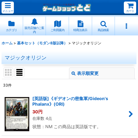
メニュー
カート
販売店舗のご案
カテゴリ
ご利用案内
特商法表示
商品検索
内
ホーム
>
基本セット（モダン8版以降）
>
マジックオリジン
マジックオリジン
表示順変更
閉じる
33
件
表示数
:
[英語版]《ギデオンの密集軍/Gideon's
Phalanx》(ORI)
並び順
:
30
円
在庫数 4点
絞り込む
状態：NM この商品は英語版です。