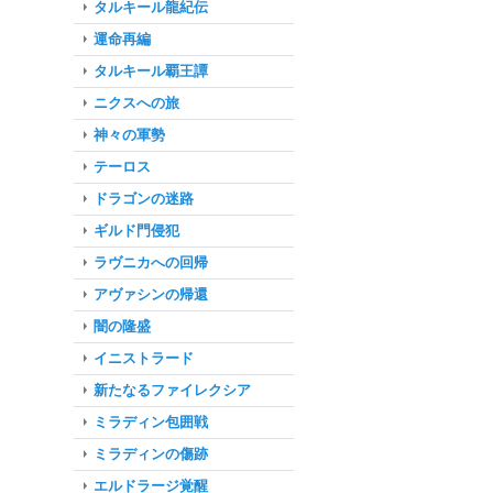
タルキール龍紀伝
運命再編
タルキール覇王譚
ニクスへの旅
神々の軍勢
テーロス
ドラゴンの迷路
ギルド門侵犯
ラヴニカへの回帰
アヴァシンの帰還
闇の隆盛
イニストラード
新たなるファイレクシア
ミラディン包囲戦
ミラディンの傷跡
エルドラージ覚醒