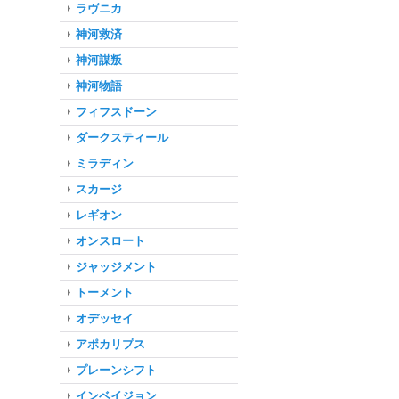
ラヴニカ
神河救済
神河謀叛
神河物語
フィフスドーン
ダークスティール
ミラディン
スカージ
レギオン
オンスロート
ジャッジメント
トーメント
オデッセイ
アポカリプス
プレーンシフト
インベイジョン