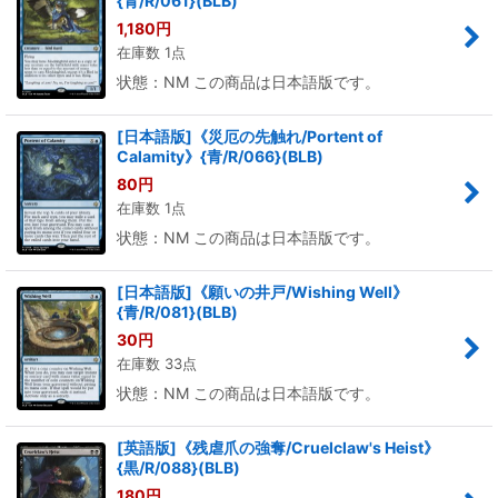
{青/R/061}(BLB)
1,180
円
在庫数 1点
状態：NM この商品は日本語版です。
[日本語版]《災厄の先触れ/Portent of
Calamity》{青/R/066}(BLB)
80
円
在庫数 1点
状態：NM この商品は日本語版です。
[日本語版]《願いの井戸/Wishing Well》
{青/R/081}(BLB)
30
円
在庫数 33点
状態：NM この商品は日本語版です。
[英語版]《残虐爪の強奪/Cruelclaw's Heist》
{黒/R/088}(BLB)
180
円