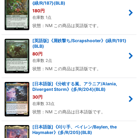
{緑/R/187}(BLB)
180
円
在庫数 1点
状態：NM この商品は英語版です。
[英語版]《屑鉄撃ち/Scrapshooter》{緑/R/191}
(BLB)
80
円
在庫数 2点
状態：NM この商品は英語版です。
[日本語版]《分岐する嵐、アラニア/Alania,
Divergent Storm》{多/R/204}(BLB)
30
円
在庫数 33点
状態：NM この商品は日本語版です。
[日本語版]《刈り手、ベイレン/Baylen, the
Haymaker》{多/R/205}(BLB)