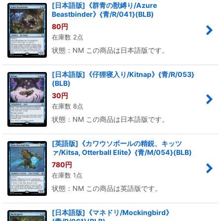
[日本語版]《群青の獣縛り/Azure
Beastbinder》{青/R/041}(BLB)
80
円
在庫数 2点
状態：NM この商品は日本語版です。
[日本語版]《仔狸寝入り/Kitnap》{青/R/053}
(BLB)
30
円
在庫数 8点
状態：NM この商品は日本語版です。
[英語版]《カワウソボールの精鋭、キッツ
ァ/Kitsa, Otterball Elite》{青/M/054}(BLB)
780
円
在庫数 1点
状態：NM この商品は英語版です。
[日本語版]《マネドリ/Mockingbird》