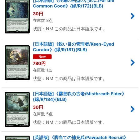
[日本語版]《共通の利益のために/For the
Common Good》{緑/R/172}(BLB)
30
円
在庫数 8点
状態：NM この商品は日本語版です。
[日本語版]《鋭い目の管理者/Keen-Eyed
Curator》{緑/R/181}(BLB)
780
円
在庫数 1点
状態：NM この商品は日本語版です。
[日本語版]《霧息吹の古老/Mistbreath Elder》
{緑/R/184}(BLB)
30
円
在庫数 5点
状態：NM この商品は日本語版です。
[英語版]《脚当ての補充兵/Pawpatch Recruit》