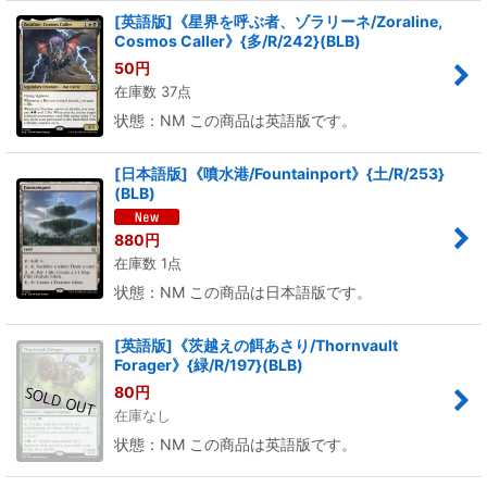
[英語版]《星界を呼ぶ者、ゾラリーネ/Zoraline,
Cosmos Caller》{多/R/242}(BLB)
50
円
在庫数 37点
状態：NM この商品は英語版です。
[日本語版]《噴水港/Fountainport》{土/R/253}
(BLB)
880
円
在庫数 1点
状態：NM この商品は日本語版です。
[英語版]《茨越えの餌あさり/Thornvault
Forager》{緑/R/197}(BLB)
80
円
在庫なし
状態：NM この商品は英語版です。