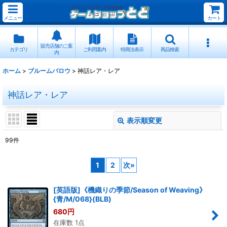
メニュー
カート
販売店舗のご案
カテゴリ
ご利用案内
特商法表示
商品検索
内
ホーム
>
ブルームバロウ
>
神話レア・レア
神話レア・レア
表示順変更
閉じる
99
件
表示数
:
1
2
次
»
並び順
:
[英語版]《機織りの季節/Season of Weaving》
{青/M/068}(BLB)
絞り込む
680
円
在庫数 1点