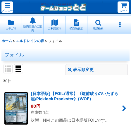
メニュー
カート
販売店舗のご案
カテゴリ
ご利用案内
特商法表示
商品検索
内
ホーム
>
エルドレインの森
>
フォイル
フォイル
表示順変更
閉じる
30
件
表示数
:
[日本語版]【FOIL/通常】《錠前破りのいたずら
屋/Picklock Prankster》(WOE)
並び順
:
80
円
在庫数 1点
絞り込む
状態：NM この商品は日本語版FOILです。