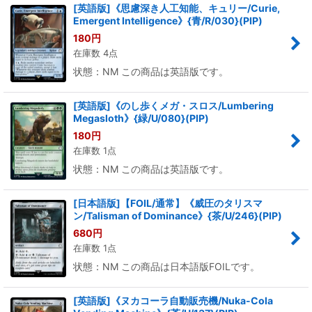
[英語版]《思慮深き人工知能、キュリー/Curie,
Emergent Intelligence》{青/R/030}(PIP)
180
円
在庫数 4点
状態：NM この商品は英語版です。
[英語版]《のし歩くメガ・スロス/Lumbering
Megasloth》{緑/U/080}(PIP)
180
円
在庫数 1点
状態：NM この商品は英語版です。
[日本語版]【FOIL/通常】《威圧のタリスマ
ン/Talisman of Dominance》{茶/U/246}(PIP)
680
円
在庫数 1点
状態：NM この商品は日本語版FOILです。
[英語版]《ヌカコーラ自動販売機/Nuka-Cola