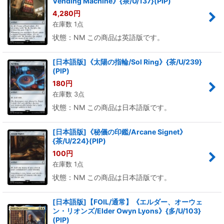
Vending Machine》{茶/U/137}(PIP)
4,280
円
在庫数 1点
状態：NM この商品は英語版です。
[日本語版]《太陽の指輪/Sol Ring》{茶/U/239}
(PIP)
180
円
在庫数 3点
状態：NM この商品は日本語版です。
[日本語版]《秘儀の印鑑/Arcane Signet》
{茶/U/224}(PIP)
100
円
在庫数 1点
状態：NM この商品は日本語版です。
[日本語版]【FOIL/通常】《エルダー、オーウェ
ン・リオンズ/Elder Owyn Lyons》{多/U/103}
(PIP)