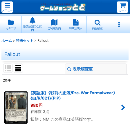
メニュー
カート
販売店舗のご案
カテゴリ
ご利用案内
特商法表示
商品検索
内
ホーム
>
特殊セット
>
Fallout
Fallout
表示順変更
閉じる
20
件
表示数
:
[英語版]《戦前の正装/Pre-War Formalwear》
{白/R/021}(PIP)
並び順
:
980
円
在庫数 3点
絞り込む
状態：NM この商品は英語版です。