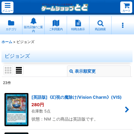
メニュー
カート
販売店舗のご案
カテゴリ
ご利用案内
特商法表示
商品検索
内
ホーム
>
ビジョンズ
ビジョンズ
表示順変更
閉じる
23
件
表示数
:
[英語版]《幻視の魔除け/Vision Charm》(VIS)
280
円
並び順
:
在庫数 5点
状態：NM この商品は英語版です。
絞り込む