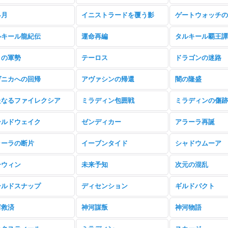
界月
イニストラードを覆う影
ゲートウォッチの
ルキール龍紀伝
運命再編
タルキール覇王譚
々の軍勢
テーロス
ドラゴンの迷路
ヴニカへの回帰
アヴァシンの帰還
闇の隆盛
たなるファイレクシア
ミラディン包囲戦
ミラディンの傷跡
ールドウェイク
ゼンディカー
アラーラ再誕
ラーラの断片
イーブンタイド
シャドウムーア
ーウィン
未来予知
次元の混乱
ールドスナップ
ディセンション
ギルドパクト
河救済
神河謀叛
神河物語