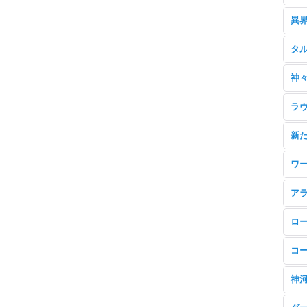
異
タ
神
ラ
新
ワ
ア
ロ
コ
神