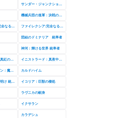
サンダー・ジャンクションの無法者
機械兵団の進軍：決戦の後に
ファイレクシア:完全なる統一
ファイレクシア:完全なる統一 統率者
団結のドミナリア 統率者
神河：輝ける世界 統率者
イニストラード：真紅の契り 統率者
イニストラード：真夜中の狩り
ストリクスヘイヴン：魔法学院
カルドハイム
ゼンディカーの夜明け 統率者
イコリア：巨獣の棲処
ラヴニカの献身
イクサラン
カラデシュ