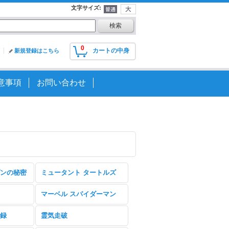
文字サイズ
:
0
カートの中身
新規登録はこちら
意事項
お問い合わせ
ンの秘密
ミュータント タートルズ
マーベル スパイダーマン
録
霊気走破