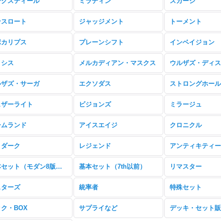
ークスティール
ミラディン
スカージ
ンスロート
ジャッジメント
トーメント
ポカリプス
プレーンシフト
インベイジョン
メシス
メルカディアン・マスクス
ウルザズ・ディス
ルザズ・サーガ
エクソダス
ストロングホール
ェザーライト
ビジョンズ
ミラージュ
ームランド
アイスエイジ
クロニクル
・ダーク
レジェンド
アンティキティー
基本セット（モダン8版以降）
基本セット（7th以前）
リマスター
スターズ
統率者
特殊セット
ク・BOX
サプライなど
デッキ・セット販