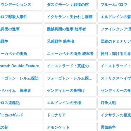
ァウンデーションズ
ダスクモーン：戦慄の館
ブルームバロウ
ルロフ邸殺人事件
イクサラン：失われし洞窟
エルドレインの森
械兵団の進軍
機械兵団の進軍 統率者
弟戦争
兄弟戦争 統率者
団結のドミナリア
ューカペナの街角
ニューカペナの街角 統率者
神河：輝ける世界
istrad: Double Feature
イニストラード：真紅の契り
ォーゴトン・レルム探訪
フォーゴトン・レルム探訪 統率者
ルドハイム 統率者
ゼンディカーの夜明け
ーロス還魂記
エルドレインの王権
灯争大戦
ヴニカのギルド
ドミナリア
イクサランの相克
滅の刻
アモンケット
霊気紛争