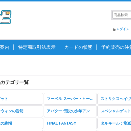
ログイン
案内
特定商取引法表示
カードの状態
予約販売の注
品カテゴリ一覧
ビット
マーベル スーパー・ヒーローズ
ストリクスヘイヴ
ーウィンの昏明
アバター 伝説の少年アン
スペシャルゲスト
遠の終端
FINAL FANTASY
タルキール：龍嵐