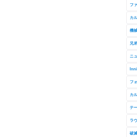
フ
カ
機
兄
ニ
Inn
フ
カ
テ
ラ
破