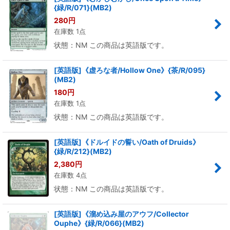
{緑/R/071}(MB2)
280
円
在庫数 1点
状態：NM この商品は英語版です。
[英語版]《虚ろな者/Hollow One》{茶/R/095}
(MB2)
180
円
在庫数 1点
状態：NM この商品は英語版です。
[英語版]《ドルイドの誓い/Oath of Druids》
{緑/R/212}(MB2)
2,380
円
在庫数 4点
状態：NM この商品は英語版です。
[英語版]《溜め込み屋のアウフ/Collector
Ouphe》{緑/R/066}(MB2)