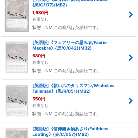
{黒/C/177}(MB2)
1,680
円
在庫なし
状態：NM この商品は英語版です。
[英語版]《フェアリーの忌み者/Faerie
Macabre》{黒/C/042}(MB2)
680
円
在庫なし
状態：NM この商品は英語版です。
[英語版]《願い爪のタリスマン/Wishclaw
Talisman》{黒/R/051}(MB2)
550
円
在庫なし
状態：NM この商品は英語版です。
[英語版]《信仰無き物あさり/Faithless
Looting》{赤/C/057}(MB2)