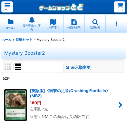
メニュー
カート
販売店舗のご案
カテゴリ
ご利用案内
特商法表示
商品検索
内
ホーム
>
特殊セット
>
Mystery Booster2
Mystery Booster2
表示順変更
閉じる
52
件
表示数
:
[英語版]《衝撃の足音/Crashing Footfalls》
(MB2)
並び順
:
180
円
在庫数 2点
絞り込む
状態：NM この商品は英語版です。