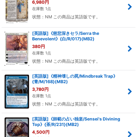
6,980
円
在庫数 1点
状態：NM この商品は英語版です。
[英語版]《慈悲深きセラ/Serra the
Benevolent》{白/R/017}(MB2)
380
円
在庫数 1点
状態：NM この商品は英語版です。
[英語版]《精神壊しの罠/Mindbreak Trap》
{青/M/168}(MB2)
3,780
円
在庫数 1点
状態：NM この商品は英語版です。
[英語版]《師範の占い独楽/Sensei's Divining
Top》{茶/R/231}(MB2)
4,500
円