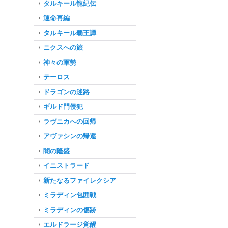
タルキール龍紀伝
運命再編
タルキール覇王譚
ニクスへの旅
神々の軍勢
テーロス
ドラゴンの迷路
ギルド門侵犯
ラヴニカへの回帰
アヴァシンの帰還
闇の隆盛
イニストラード
新たなるファイレクシア
ミラディン包囲戦
ミラディンの傷跡
エルドラージ覚醒