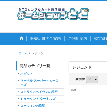
販売店舗のご案内
ご利用案内
特定商
ホーム
>
レジェンド
商品カテゴリ一覧
レジェンド
ホビット
表示数
:
マーベル スーパー・ヒーロ
ーズ
55
件
ストリクスヘイヴンの秘密
ミュータント タートルズ
ローウィンの昏明