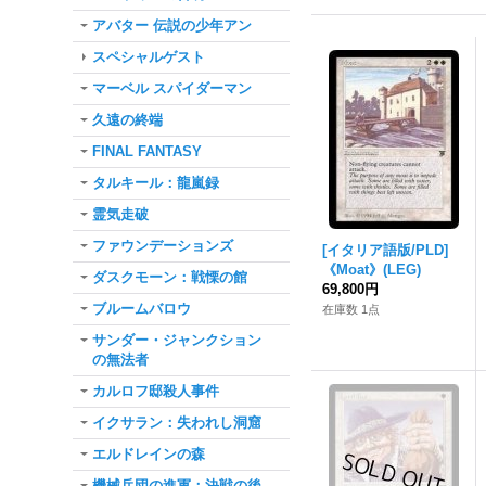
アバター 伝説の少年アン
スペシャルゲスト
マーベル スパイダーマン
久遠の終端
FINAL FANTASY
タルキール：龍嵐録
霊気走破
ファウンデーションズ
[イタリア語版/PLD]
《Moat》(LEG)
ダスクモーン：戦慄の館
69,800円
ブルームバロウ
在庫数 1点
サンダー・ジャンクション
の無法者
カルロフ邸殺人事件
イクサラン：失われし洞窟
エルドレインの森
機械兵団の進軍：決戦の後