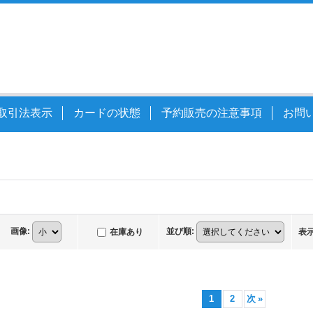
取引法表示
カードの状態
予約販売の注意事項
お問
画像
:
並び順
:
在庫あり
表
1
2
次
»