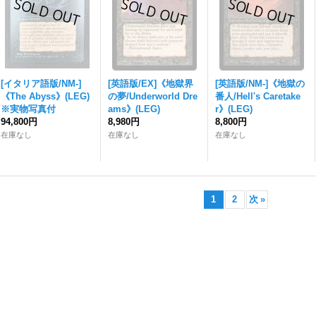
[イタリア語版/NM-]
[英語版/EX]《地獄界
[英語版/NM-]《地獄の
《The Abyss》(LEG)
の夢/Underworld Dre
番人/Hell's Caretake
※実物写真付
ams》(LEG)
r》(LEG)
94,800円
8,980円
8,800円
在庫なし
在庫なし
在庫なし
1
2
次
»