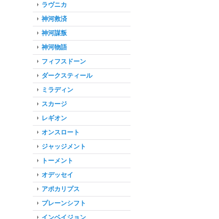
ラヴニカ
神河救済
神河謀叛
神河物語
フィフスドーン
ダークスティール
ミラディン
スカージ
レギオン
オンスロート
ジャッジメント
トーメント
オデッセイ
アポカリプス
プレーンシフト
インベイジョン