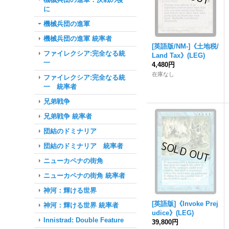
に
機械兵団の進軍
機械兵団の進軍 統率者
[英語版/NM-]《土地税/
ファイレクシア:完全なる統
Land Tax》(LEG)
一
4,480円
在庫なし
ファイレクシア:完全なる統
一 統率者
兄弟戦争
兄弟戦争 統率者
団結のドミナリア
団結のドミナリア 統率者
ニューカペナの街角
ニューカペナの街角 統率者
神河：輝ける世界
[英語版]《Invoke Prej
神河：輝ける世界 統率者
udice》(LEG)
Innistrad: Double Feature
39,800円