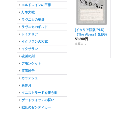
エルドレインの王権
灯争大戦
ラヴニカの献身
ラヴニカのギルド
[イタリア語版/PLD]
ドミナリア
《The Abyss》(LEG)
59,800円
イクサランの相克
在庫なし
イクサラン
破滅の刻
アモンケット
霊気紛争
カラデシュ
異界月
イニストラードを覆う影
ゲートウォッチの誓い
戦乱のゼンディカー