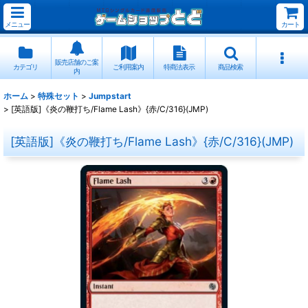
メニュー
カート
販売店舗のご案
カテゴリ
ご利用案内
特商法表示
商品検索
内
ホーム
>
特殊セット
>
Jumpstart
>
[英語版]《炎の鞭打ち/Flame Lash》{赤/C/316}(JMP)
[英語版]《炎の鞭打ち/Flame Lash》{赤/C/316}(JMP)