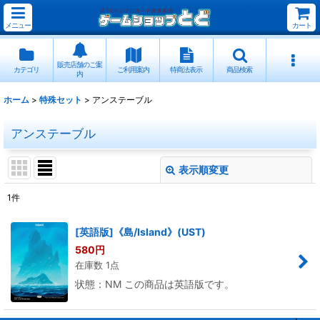
メニュー
カート
販売店舗のご案
カテゴリ
ご利用案内
特商法表示
商品検索
内
ホーム
>
特殊セット
>
アンステーブル
アンステーブル
表示順変更
閉じる
1
件
表示数
:
[英語版]《島/Island》(UST)
580
円
並び順
:
在庫数 1点
状態：NM この商品は英語版です。
絞り込む