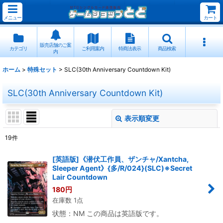
メニュー
カート
販売店舗のご案
カテゴリ
ご利用案内
特商法表示
商品検索
内
ホーム
>
特殊セット
>
SLC(30th Anniversary Countdown Kit)
SLC(30th Anniversary Countdown Kit)
表示順変更
閉じる
19
件
表示数
:
[英語版]《潜伏工作員、ザンチャ/Xantcha,
Sleeper Agent》{多/R/024}(SLC)※Secret
並び順
:
Lair Countdown
180
円
在庫数 1点
絞り込む
状態：NM この商品は英語版です。