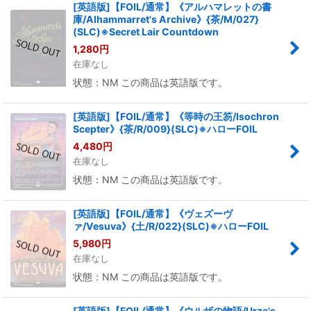
[英語版]【FOIL/通常】《アルハマレットの書
庫/Alhammarret's Archive》{茶/M/027}
(SLC)※Secret Lair Countdown
1,280
円
在庫なし
状態：NM この商品は英語版です。
[英語版]【FOIL/通常】《等時の王笏/Isochron
Scepter》{茶/R/009}(SLC)※ハローFOIL
4,480
円
在庫なし
状態：NM この商品は英語版です。
[英語版]【FOIL/通常】《ヴェズーヴ
ァ/Vesuva》{土/R/022}(SLC)※ハローFOIL
5,980
円
在庫なし
状態：NM この商品は英語版です。
[英語版]【FOIL/通常】《ウルザの物語/Urza's