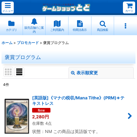
メニュー
カート
販売店舗のご案
カテゴリ
ご利用案内
特商法表示
商品検索
内
ホーム
>
プロモカード
>
褒賞プログラム
褒賞プログラム
表示順変更
閉じる
4
件
表示数
:
[英語版]《マナの税収/Mana Tithe》(PRM)※テ
キストレス
並び順
:
2,280
円
在庫数 4点
絞り込む
状態：NM この商品は英語版です。