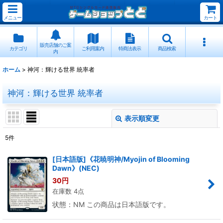
メニュー
カート
販売店舗のご案
カテゴリ
ご利用案内
特商法表示
商品検索
内
ホーム
>
神河：輝ける世界 統率者
神河：輝ける世界 統率者
表示順変更
閉じる
5
件
表示数
:
[日本語版]《花暁明神/Myojin of Blooming
Dawn》(NEC)
並び順
:
30
円
在庫数 4点
絞り込む
状態：NM この商品は日本語版です。