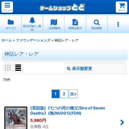
メニュー
カート
販売店舗のご案
カテゴリ
ご利用案内
特商法表示
商品検索
内
ホーム
>
ファウンデーションズ
>
神話レア・レア
神話レア・レア
表示順変更
閉じる
75
件
表示数
:
1
2
次
»
並び順
:
[英語版]《七つの死の種父/Sire of Seven
Deaths》{無/M/001}(FDN)
絞り込む
5,980
円
在庫数 4点