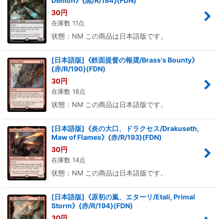
Demon》{黒/R/184}(FDN)
30
円
在庫数 11点
状態：NM この商品は日本語版です。
[日本語版]《鉄面提督の報奨/Brass's Bounty》
{赤/R/190}(FDN)
30
円
在庫数 18点
状態：NM この商品は日本語版です。
[日本語版]《炎の大口、ドラクセス/Drakuseth,
Maw of Flames》{赤/R/193}(FDN)
30
円
在庫数 14点
状態：NM この商品は日本語版です。
[日本語版]《原初の嵐、エターリ/Etali, Primal
Storm》{赤/R/194}(FDN)
30
円