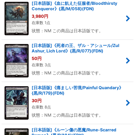
[日本語版]《血に飢えた征服者/Bloodthirsty
Conqueror》{黒/M/058}(FDN)
3,980
円
在庫数 1点
状態：NM この商品は日本語版です。
[日本語版]《死者の王、ザル・アシュール/Zul
Ashur, Lich Lord》{黒/R/077}(FDN)
50
円
在庫数 3点
状態：NM この商品は日本語版です。
[日本語版]《痛ましい苦境/Painful Quandary》
{黒/R/179}(FDN)
30
円
在庫数 8点
状態：NM この商品は日本語版です。
[日本語版]《ルーン傷の悪魔/Rune-Scarred