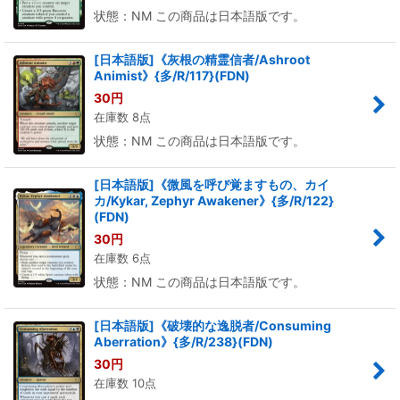
状態：NM この商品は日本語版です。
[日本語版]《灰根の精霊信者/Ashroot
Animist》{多/R/117}(FDN)
30
円
在庫数 8点
状態：NM この商品は日本語版です。
[日本語版]《微風を呼び覚ますもの、カイ
カ/Kykar, Zephyr Awakener》{多/R/122}
(FDN)
30
円
在庫数 6点
状態：NM この商品は日本語版です。
[日本語版]《破壊的な逸脱者/Consuming
Aberration》{多/R/238}(FDN)
30
円
在庫数 10点