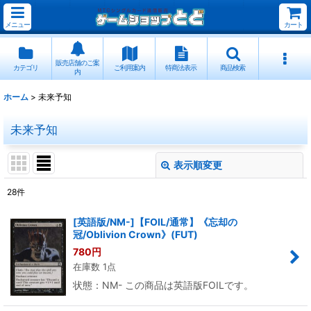
メニュー
カート
販売店舗のご案
カテゴリ
ご利用案内
特商法表示
商品検索
内
ホーム
>
未来予知
未来予知
表示順変更
閉じる
28
件
表示数
:
[英語版/NM-]【FOIL/通常】《忘却の
冠/Oblivion Crown》(FUT)
並び順
:
780
円
在庫数 1点
絞り込む
状態：NM- この商品は英語版FOILです。