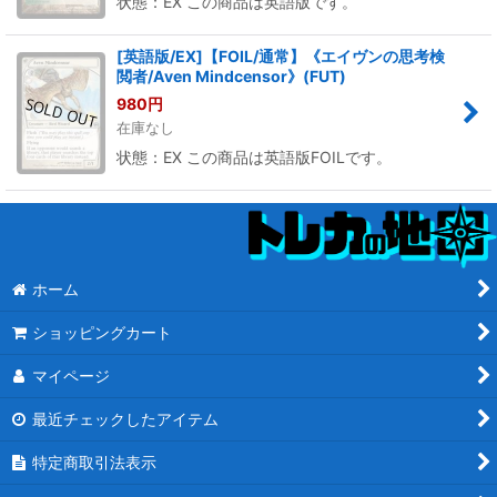
状態：EX この商品は英語版です。
[英語版/EX]【FOIL/通常】《エイヴンの思考検
閲者/Aven Mindcensor》(FUT)
980
円
在庫なし
状態：EX この商品は英語版FOILです。
ホーム
ショッピングカート
マイページ
最近チェックしたアイテム
特定商取引法表示